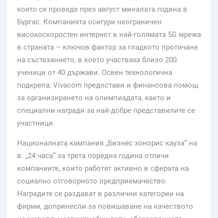
която се проведе през август миналата година в
Бургас. Компанията осигури неограничен
високоскоростен интернет в най-голямата 5G мрежа
в страната – ключов фактор за гладкото протичане
на състезанието, в което участваха близо 200
ученици от 40 държави. Освен технологична
подкрепа, Vivacom предостави и финансова помощ
за организирането на олимпиадата, както и
специални награди за най-добре представилите се
участници.
Националната кампания „Бизнес хонорис кауза“ на
в. „24 часа“ за трета поредна година отличи
компаниите, които работят активно в сферата на
социално отговорното предприемачество.
Наградите се раздават в различни категории на
фирми, допринесли за повишаване на качеството