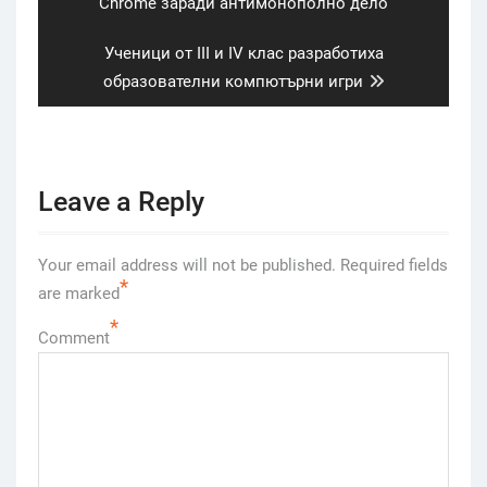
post:
Chrome заради антимонополно дело
Next
Ученици от III и IV клас разработиха
post:
образователни компютърни игри
Leave a Reply
Your email address will not be published.
Required fields
*
are marked
*
Comment