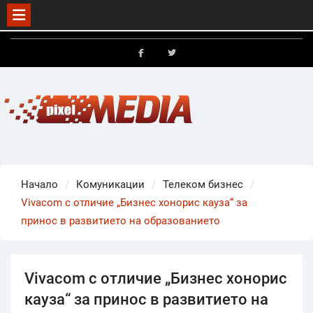
Skip
to
FB
X
content
Начало
Комуникации
Телеком бизнес
Vivacom с отличие „Бизнес хонорис кауза“ за
принос в развитието на образованието
Vivacom с отличие „Бизнес хонорис
кауза“ за принос в развитието на