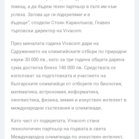
помощ, а да бъдем техен партньор в пътя им към
успеха. Затова ще ги подкрепяме и в
бъдеще“,
сподели Стоян Каранлъков, Главен
търговски директор на Vivacom.
През миналата година Vivacom дари на
Сдружението на олимпийските отбори по природни
науки 30 000 лв., като за три години общата дарена
сума достигна близо 140 000 лв. Средствата се
използват за подготовката и участието на
българските олимпийци от отборите по биология,
математика, астрономия, информатика,
лингвистика, физика, химия и изкуствен интелект в
международни състезания и олимпиади.
Като част от подкрепата, Vivacom стана
технологичен партньор на първата в света
Международна олимпиада по изкуствен интелект,