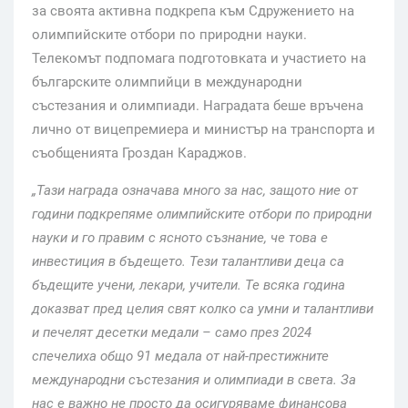
за своята активна подкрепа към Сдружението на
олимпийските отбори по природни науки.
Телекомът подпомага подготовката и участието на
българските олимпийци в международни
състезания и олимпиади. Наградата беше връчена
лично от вицепремиера и министър на транспорта и
съобщенията Гроздан Караджов.
„Тази награда означава много за нас, защото ние от
години подкрепяме олимпийските отбори по природни
науки и го правим с ясното съзнание, че това е
инвестиция в бъдещето. Тези талантливи деца са
бъдещите учени, лекари, учители. Те всяка година
доказват пред целия свят колко са умни и талантливи
и печелят десетки медали – само през 2024
спечелиха общо 91 медала от най-престижните
международни състезания и олимпиади в света. За
нас е важно не просто да осигуряваме финансова