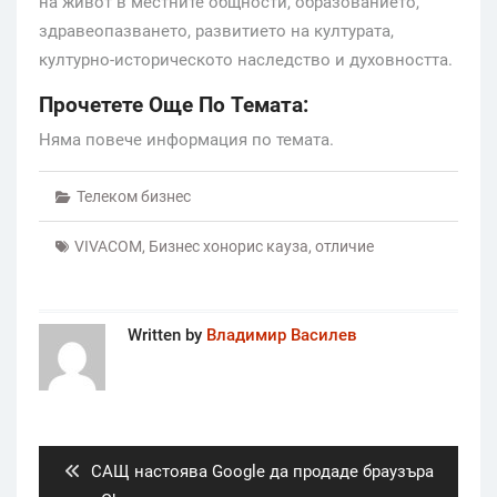
на живот в местните общности, образованието,
здравеопазването, развитието на културата,
културно-историческото наследство и духовността.
Прочетете Още По Темата:
Няма повече информация по темата.
Телеком бизнес
VIVACOM
,
Бизнес хонорис кауза
,
отличие
Written by
Владимир Василев
Post
navigation
Previous
САЩ настоява Google да продаде браузъра