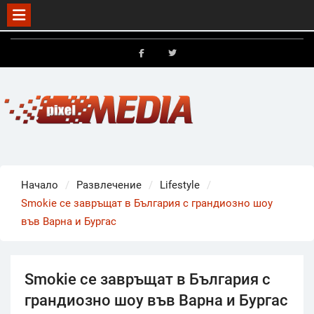
Skip
to
FB
X
content
Начало
Развлечение
Lifestyle
Smokie се завръщат в България с грандиозно шоу
във Варна и Бургас
Smokie се завръщат в България с
грандиозно шоу във Варна и Бургас