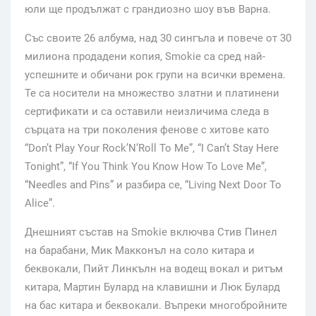
юли ще продължат с грандиозно шоу във Варна.
Със своите 26 албума, над 30 сингъла и повече от 30
милиона продадени копия, Smokie са сред най-
успешните и обичани рок групи на всички времена.
Те са носители на множество златни и платинени
сертификати и са оставили неизличима следа в
сърцата на три поколения фенове с хитове като
“Don’t Play Your Rock’N’Roll To Me”, “I Can’t Stay Here
Tonight”, “If You Think You Know How To Love Me”,
“Needles and Pins” и разбира се, “Living Next Door To
Alice”.
Днешният състав на Smokie включва Стив Пинел
на барабани, Мик Макконъл на соло китара и
беквокали, Пийт Линкълн на водещ вокал и ритъм
китара, Мартин Булард на клавишни и Люк Булард
на бас китара и беквокали. Въпреки многобройните