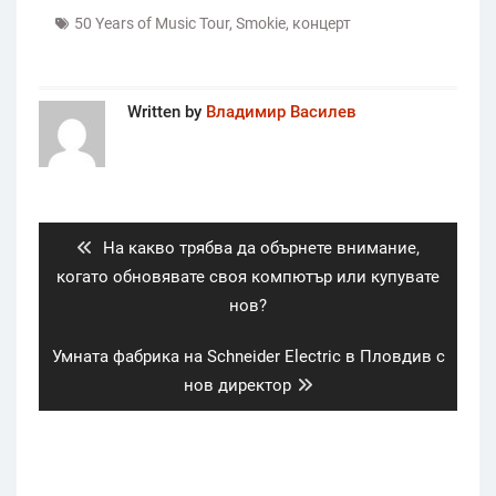
50 Years of Music Tour
,
Smokie
,
концерт
Written by
Владимир Василев
Post
navigation
Previous
На какво трябва да обърнете внимание,
post:
когато обновявате своя компютър или купувате
нов?
Next
Умната фабрика на Schneider Electric в Пловдив с
post:
нов директор