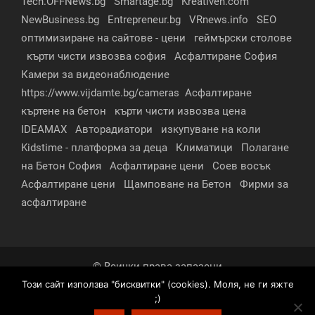
Tech.OFFNews.bg
Smartage.bg
Kreativen.com
NewBusiness.bg
Entrepreneur.bg
VRnews.info
SEO
оптимизиране на сайтове - цени
геймърски столове
кърти чисти извозва софия
Асфалтиране София
Камери за видеонаблюдение
https://www.vijdamte.bg/cameras
Асфалтиране
къртене на бетон
кърти чисти извозва цена
IDEAMAX
Авторадиатори
изкупуване на коли
Kidstime - платформа за деца
Климатици
Полагане
на Бетон София
Асфалтиране цени
Соев восък
Асфалтиране цени
Щамповане на Бетон
Фирми за
асфалтиране
© Всички права запазени
Този сайт използва "бисквитки" (cookies). Моля, не ги яжте
За нас
Контакти
Реклама
Партньори
;)