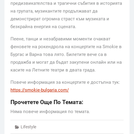
предизвикателства и трагични събития в историята
на групата, музикантите продължават да
демонстрират огромна страст към музиката и
безкрайна енергия на сцената.
Пеене, танци и незабравими моменти очакват
феновете на рокендрола на концертите на Smokie в
Бургас и Варна това лято. Билетите вече са в
продажба и могат да бъдат закупени онлайн или на
касите на Летните театри в двата града.
Повече информация за концертите е достъпна тук:
https://smokie-bulgaria.com/
Прочетете Още По Темата:
Няма повече информация по темата.
Lifestyle