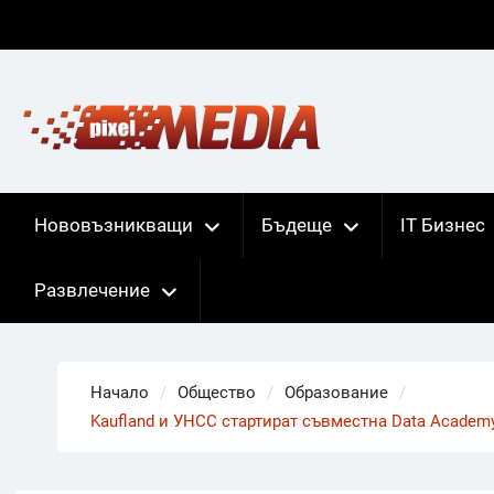
Skip
to
content
Нововъзникващи
Бъдеще
IT Бизнес
Развлечение
Начало
Общество
Образование
Kaufland и УНСС стартират съвместна Data Academ