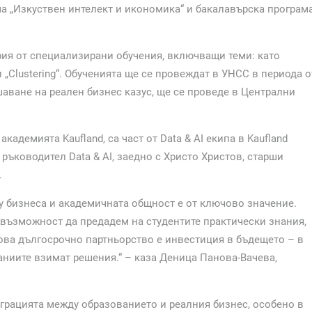
ма „Изкуствен интелект и икономика“ и бакалавърска програм
рия от специализирани обучения, включващи теми: като
“ и „Clustering“. Обученията ще се провеждат в УНСС в периода о
шаване на реален бизнес казус, ще се проведе в Централни
кадемията Kaufland, са част от Data & AI екипа в Kaufland
ръководител Data & AI, заедно с Христо Христов, старши
.
ду бизнеса и академичната общност е от ключово значение.
 възможност да предадем на студентите практически знания,
ова дългосрочно партньорство е инвестиция в бъдещето – в
аниите взимат решения.“ – каза Деница Панова-Вачева,
грацията между образованието и реалния бизнес, особено в