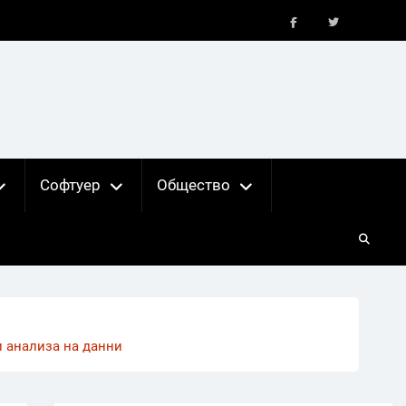
FB
X
Софтуер
Общество
и анализа на данни