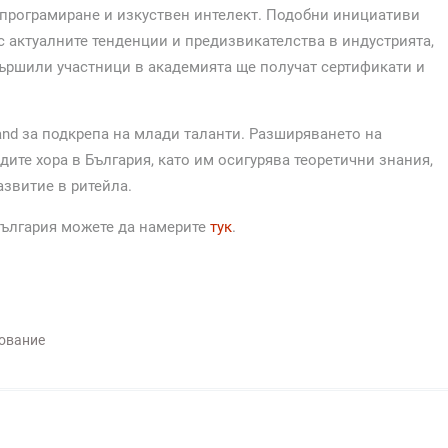
 програмиране и изкуствен интелект. Подобни инициативи
с актуалните тенденции и предизвикателства в индустрията,
вършили участници в академията ще получат сертификати и
land за подкрепа на млади таланти. Разширяването на
ите хора в България, като им осигурява теоретични знания,
звитие в ритейла.
България можете да намерите
тук
.
ование