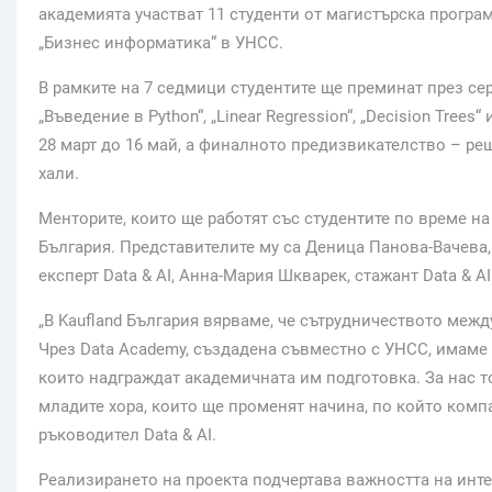
академията участват 11 студенти от магистърска програ
„Бизнес информатика“ в УНСС.
В рамките на 7 седмици студентите ще преминат през се
„Въведение в Python“, „Linear Regression“, „Decision Trees
28 март до 16 май, а финалното предизвикателство – ре
хали.
Менторите, които ще работят със студентите по време на а
България. Представителите му са Деница Панова-Вачева, 
експерт Data & AI, Анна-Мария Шкварек, стажант Data & AI
„В Kaufland България вярваме, че сътрудничеството меж
Чрез Data Academy, създадена съвместно с УНСС, имаме
които надграждат академичната им подготовка. За нас т
младите хора, които ще променят начина, по който комп
ръководител Data & AI.
Реализирането на проекта подчертава важността на инте