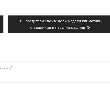
Next
TCL представи своите нови модели климатици,
post:
хладилници и перални машини
*
 marked