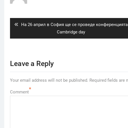
Post
navigation
Previous
На 26 април в София ще се проведе конференцията
post:
Cambridge day
Leave a Reply
Your email address will not be published.
Required fields are
*
Comment