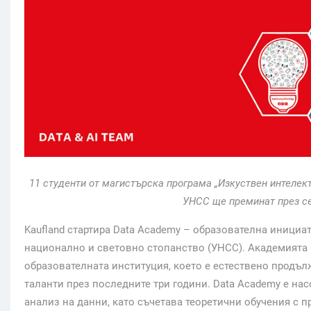
11 студенти от магистърска програма „Изкуствен интелек
УНСС ще преминат през се
Kaufland стартира Data Academy – образователна инициат
национално и световно стопанство (УНСС). Академията
образователната институция, което e естествено продъл
таланти през последните три години. Data Academy е нас
анализ на данни, като съчетава теоретични обучения с пр