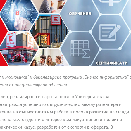
т и икономика” и бакалавърска програма „Бизнес информатика” 
рия от специализирани обучения
ива, реализирана в партньорство с Университета за
 надгражда успешното сътрудничество между ритейлъра и
жение на съвместната им работа в посока развитие на млади
очена към студенти с интерес към изкуствения интелект и
актически казус, разработен от експерти в сферата. В