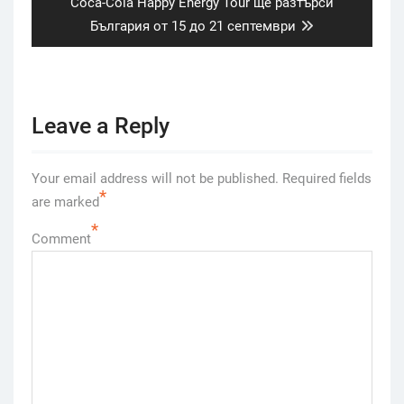
Next
Coca-Cola Happy Energy Tour ще разтърси
post:
България от 15 до 21 септември
Leave a Reply
Your email address will not be published.
Required fields
*
are marked
*
Comment