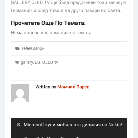
GALLERY OLED TV ще бъде представен този месец в
Германия, а след това и на други пазари по света.
Прочетете Още По Темата:
Няма повече информация по темата.
Телевизори
gallery
,
LG
,
OLED
,
tv
Written by
Момчил Зарев
Post
navigation
Previous
Microsoft купи мобилната дивизия на Nokia!
post: