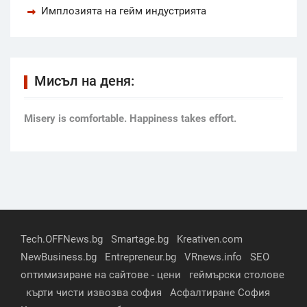
Имплозията на гейм индустрията
Мисъл на деня:
Мisery is comfortable. Happiness takes effort.
Tech.OFFNews.bg
Smartage.bg
Kreativen.com
NewBusiness.bg
Entrepreneur.bg
VRnews.info
SEO
оптимизиране на сайтове - цени
геймърски столове
кърти чисти извозва софия
Асфалтиране София