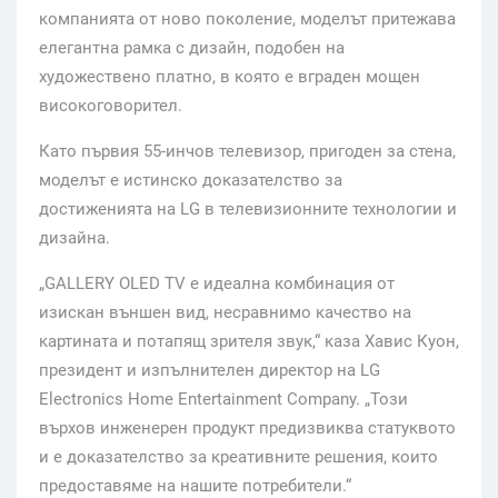
компанията от ново поколение, моделът притежава
елегантна рамка с дизайн, подобен на
художествено платно, в която е вграден мощен
високоговорител.
Като първия 55-инчов телевизор, пригоден за стена,
моделът е истинско доказателство за
достиженията на LG в телевизионните технологии и
дизайна.
„GALLERY OLED TV е идеална комбинация от
изискан външен вид, несравнимо качество на
картината и потапящ зрителя звук,“ каза Хавис Куон,
президент и изпълнителен директор на LG
Electronics Home Entertainment Company. „Този
върхов инженерен продукт предизвиква статуквото
и е доказателство за креативните решения, които
предоставяме на нашите потребители.“