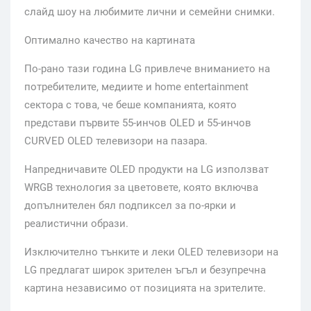
слайд шоу на любимите лични и семейни снимки.
Оптимално качество на картината
По-рано тази година LG привлече вниманието на
потребителите, медиите и home entertainment
сектора с това, че беше компанията, която
представи първите 55-инчов OLED и 55-инчов
CURVED OLED телевизори на пазара.
Напредничавите OLED продукти на LG използват
WRGB технология за цветовете, която включва
допълнителен бял подпиксел за по-ярки и
реалистични образи.
Изключително тънките и леки OLED телевизори на
LG предлагат широк зрителен ъгъл и безупречна
картина независимо от позицията на зрителите.