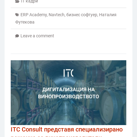
IT кадри
ERP Academy
,
Navtech
,
бизнес софтуер
,
Наталия
Футекова
Leave a comment
ITC Consult представя специализирано