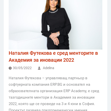
Наталия Футекова е сред менторите в
Академия за иновации 2022
30/05/2022
Adelina
Наталия Футекова – управляващ партньор в
софтуерната компания ERP.BG и основател на
образователната организация ERP Academy, е сред
тазгодишните ментори в Академия за иновации
2022, която ще се проведе на 3 и 4 юни в София.
Проектът развива предприемачески умения