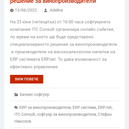
решение за винопроизводители
13/06/2022
Adelina
На 23 юни (четвъртък) от 16:00 часа софтуерната
компания ITC Consult организира онлайн събитие,
по време на което ще бъде представено
специализираното решение за винопроизводители
и производители на високоалкохолни напитки на
ERP системата ERP.net. То дава възможност за
ефективно управление
ВИЖ ПОВЕЧЕ
Бизнес софтуер
ERP за винопроизводители
,
ERP система
,
ERP.net
,
ITC Consult
,
софтуер за винопроизводители
,
Стефан
Николов