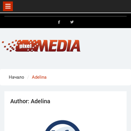
Skip
to
FB
X
content
Начало
Adelina
Author:
Adelina