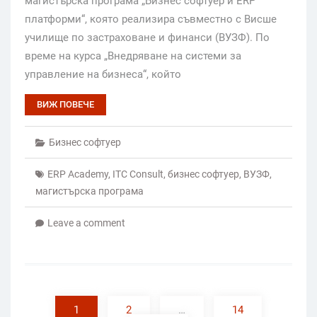
магистърска програма „Бизнес софтуер и ERP
платформи“, която реализира съвместно с Висше
училище по застраховане и финанси (ВУЗФ). По
време на курса „Внедряване на системи за
управление на бизнеса“, който
ВИЖ ПОВЕЧЕ
Бизнес софтуер
ERP Academy
,
ITC Consult
,
бизнес софтуер
,
ВУЗФ
,
магистърска програма
Leave a comment
Posts
pagination
1
2
…
14