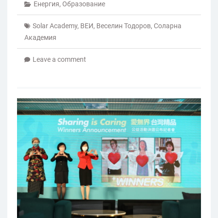
Енергия
,
Образование
Solar Academy
,
ВЕИ
,
Веселин Тодоров
,
Соларна
Академия
Leave a comment