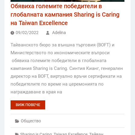
Обявиха големите победители в
глобалната кампания Sharing is Caring
на Taiwan Excellence
09/02/2022
Adelina
Тайванското бюро за външна търговия (BOFT) и
Министерството по икономическите въпроси
обявиха големите победители в глобалната
кампания Sharing is Caring. Синтия Кианг, генерален
директор на BOFT, виртуално връчи сертификати на
победителите по време на церемонията по
награждаване в края на
ВИЖ ПОВЕЧЕ
Общество
Sharing is Caring
,
Taiwan Excellence
,
Тайван
,