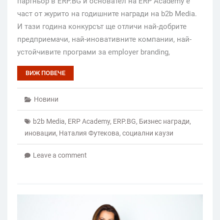
партньор в ERP.BG и основател на ERP Academy е
част от журито на годишните награди на b2b Media.
И тази година конкурсът ще отличи най-добрите
предприемачи, най-иновативните компании, най-
устойчивите програми за employer branding,
ВИЖ ПОВЕЧЕ
Новини
b2b Media
,
ERP Academy
,
ERP.BG
,
Бизнес награди
,
иновации
,
Наталия Футекова
,
социални каузи
Leave a comment