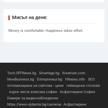
Мисъл на деня:
Мisery is comfortable. Happiness takes effort.
Tech.OFFNews.bg
Smartage.bg
Kreativen.com
NewBusiness.bg
Entrepreneur.bg
VRnews.info
SEO
оптимизиране на сайтове - цени
геймърски столове
кърти чисти извозва софия
Асфалтиране София
Камери за видеонаблюдение
https://www.vijdamte.bg/cameras
Асфалтиране