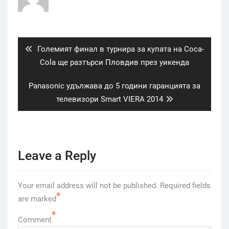
Post
navigation
Previous
Големият финал в турнира за купата на Coca-
post:
Cola ще разтърси Пловдив през уикенда
Next
Panasonic удължава до 5 години гаранцията за
post:
телевизори Smart VIERA 2014
Leave a Reply
Your email address will not be published.
Required fields
*
are marked
*
Comment