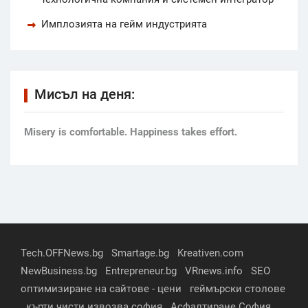
Имплозията на гейм индустрията
Мисъл на деня:
Мisery is comfortable. Happiness takes effort.
Tech.OFFNews.bg
Smartage.bg
Kreativen.com
NewBusiness.bg
Entrepreneur.bg
VRnews.info
SEO
оптимизиране на сайтове - цени
геймърски столове
кърти чисти извозва софия
Асфалтиране София