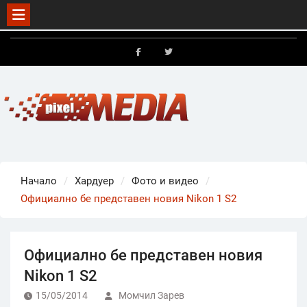
Skip
to
FB
X
content
Начало
Хардуер
Фото и видео
Официално бе представен новия Nikon 1 S2
Официално бе представен новия
Nikon 1 S2
15/05/2014
Момчил Зарев