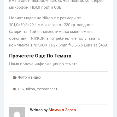
има и слот microSD/microSDHC/microSDXC, стерео
микрофон, HDMI порт и USB.
Новият модел на Nikon е с размери от
101,0×60,8×29,4 мм и тегло от 230 гр. заедно с
батерията. Той е съвместим със сменяемите
обективи 1 NIKKOR, а потребителите получават с
комплекта 1 NIKKOR 11-27.5mm f/3.5-5.6 Lens за $450.
Прочетете Още По Темата:
Няма повече информация по темата.
Фото и видео
1 S2
,
nikon
,
фотоапарат
Written by
Момчил Зарев