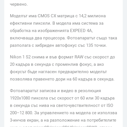
червено.
Моделът има CMOS CX матрица с 14,2 милиона
ефективни пиксели. В модела има система за
обработка на изображенията EXPEED 4A,
включваща два процесора. Фотоапаратът също така
разполага с хибриден автофокус със 135 точки.
Nikon 1 S2 снима и във формат RAW със скорост до
20 кадъра в секунда с променлив фокус, а ако
фокусът бъде нагласен предварително моделът
позволява правенето дори на 60 кадъра в секунда.
Фотоапаратът записва и видео в резолюция
1920х1080 пиксела със скорост от 60 или 30 кадъра
в секунда със нива на светочувствителност от ISO
200–12 800. За управлението на модела се използва
3-инчов екран, а на разположение на потребителите