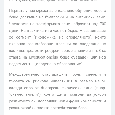
инструмент, шиене, бродиране или дори шахмат.
Първата у нас мрежа за споделено обучение досега
беше достъпна на български и на английски език.
Членовете на платформата вече наброяват над 700
души. На практика тя е част от бързо – развиващия
се сегмент “икономика на споделянето”, който
включва разнообразни проекти за споделяне на
жилища, предмети, ресурси, време, знание и т.н. Със
старта на Myeducationclub беше създаден цял нов
подсегмент – „споделено образование“.
Междувременно стартиращият проект спечели и
първата си рискова инвестиция в размер на 50
хиляди евро от български физически лица (т.нар.
“бизнес ангели”), което ще й позволи да ускори
развитието си, добавяйки нови функционалности и
разширявайки своята потребителска база.