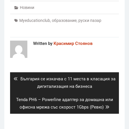
Новини
Myeducationclub
,
образование
,
руски пазар
Written by
Красимир Стоянов
Post
navigation
Previous
България се изкачва с 11 места в класация за
post:
дигитализация на бизнеса
Next
Tenda PH6 – Powerline адаптер за домашна или
post:
офисна мрежа със скорост 1Gbps (Ревю)