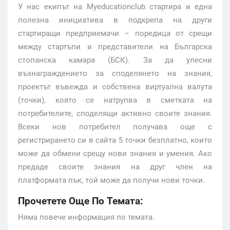
У нас екипът на Myeducationclub стартира и една
полезна инициатива в подкрепа на други
стартиращи предприемачи – поредица от срещи
между стартъпи и представители на Българска
стопанска камара (БСК). За да улесни
възнаграждението за споделянето на знания,
проектът въвежда и собствена виртуална валута
(точки), която се натрупва в сметката на
потребителите, споделящи активно своите знания.
Всеки нов потребител получава още с
регистрирането си в сайта 5 точки безплатно, които
може да обмени срещу нови знания и умения. Ако
предаде своите знания на друг член на
платформата пък, той може да получи нови точки.
Прочетете Още По Темата:
Няма повече информация по темата.