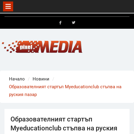
Skip
to
FB
X
content
Начало
Новини
Образователният стартъп Myeducationclub стъпва на
руския пазар
Образователният стартъп
Myeducationclub стъпва на руския