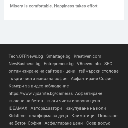
Мisery is comfortable. Happiness takes effort.
Tech.OFFNews.bg
Smartage.bg
Kreativen.com
NewBusiness.bg
Entrepreneur.bg
VRnews.info
SEO
оптимизиране на сайтове - цени
геймърски столове
кърти чисти извозва софия
Асфалтиране София
Камери за видеонаблюдение
https://www.vijdamte.bg/cameras
Асфалтиране
къртене на бетон
кърти чисти извозва цена
IDEAMAX
Авторадиатори
изкупуване на коли
Kidstime - платформа за деца
Климатици
Полагане
на Бетон София
Асфалтиране цени
Соев восък