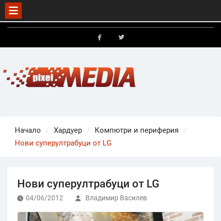
Skip
to
FB
X
content
Начало
Хардуер
Компютри и периферия
Нови суперултрабуци от LG
Нови суперултрабуци от LG
04/06/2012
Владимир Василев