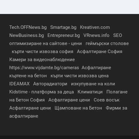
Tech.OFFNews.bg
Smartage.bg
Kreativen.com
NewBusiness.bg
Entrepreneur.bg
VRnews.info
SEO
оптимизиране на сайтове - цени
геймърски столове
кърти чисти извозва софия
Асфалтиране София
Камери за видеонаблюдение
https://www.vijdamte.bg/cameras
Асфалтиране
къртене на бетон
кърти чисти извозва цена
IDEAMAX
Авторадиатори
изкупуване на коли
Kidstime - платформа за деца
Климатици
Полагане
на Бетон София
Асфалтиране цени
Соев восък
Асфалтиране цени
Щамповане на Бетон
Фирми за
асфалтиране