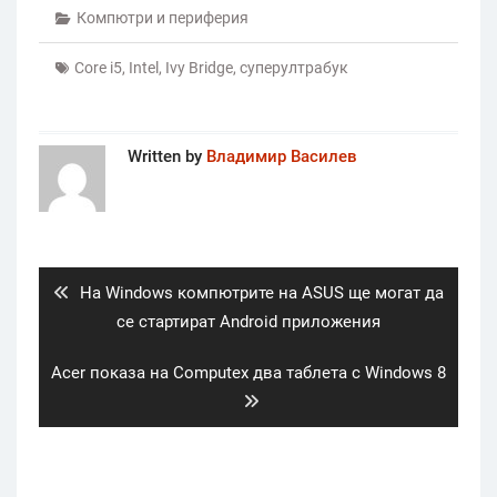
Компютри и периферия
Core i5
,
Intel
,
Ivy Bridge
,
суперултрабук
Written by
Владимир Василев
Post
navigation
Previous
На Windows компютрите на ASUS ще могат да
post:
се стартират Android приложения
Next
Acer показа на Computex два таблета с Windows 8
post: