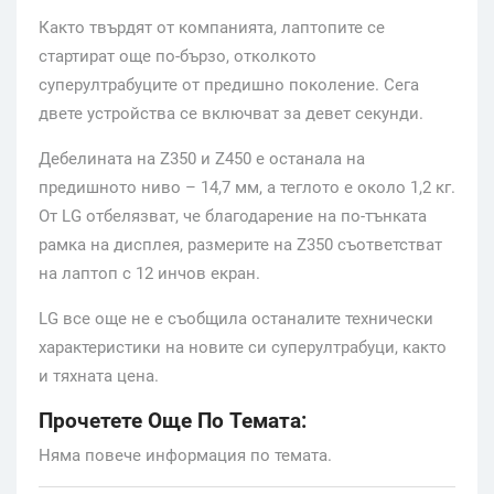
Както твърдят от компанията, лаптопите се
стартират още по-бързо, отколкото
суперултрабуците от предишно поколение. Сега
двете устройства се включват за девет секунди.
Дебелината на Z350 и Z450 е останала на
предишното ниво – 14,7 мм, а теглото е около 1,2 кг.
От LG отбелязват, че благодарение на по-тънката
рамка на дисплея, размерите на Z350 съответстват
на лаптоп с 12 инчов екран.
LG все още не е съобщила останалите технически
характеристики на новите си суперултрабуци, както
и тяхната цена.
Прочетете Още По Темата:
Няма повече информация по темата.