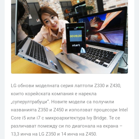
LG обнови моделната серия лаптопи Z330 и Z430,
които корейската компания е нарекла
„суперултрабуци“. Новите модели са получили
названията Z350 и Z450 и използват процесори Intel
Core i5 или i7 с микроархитектура Ivy Bridge. Те се
различават помежду си по диагонала на екрана –
13,3 инча на LG Z350 и 14 инча на Z450.