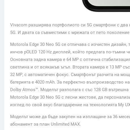
Vivacom разширява портфолиото си 5G смартфони с два но
5G. И двата са съвместими с мрежата от пето поколение
Motorola Edge 30 Neo 5G се отличава с изчистен дизайн, т
инчов pOLED 120 Hz дисплей, който предлага по-тъмни че
Основната задна камера е 64 MP с оптична стабилизаци
светлина и от всякакъв ъгъл. Втората камера е 13 МР съ
32 МР, с автоматичен фокус. Смартфонът разчита на мощ
батерията е 4020 mAh. За перфектно възпроизводство на
Dolby Atmos™. Моделът разполага с със 128 GB вътрешна
Motorola Edge 30 Neo 5G с лесни жестове, да персонализ
изглед по свой вкус благодарение на технологията My UX
Моделът може да бъде закупен на изплащане за 36 месеца
абонамент за план Unlimited MAX.