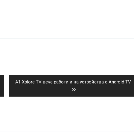
Next
A1 Xplore TV вече работи и на устройства с Android TV
post: