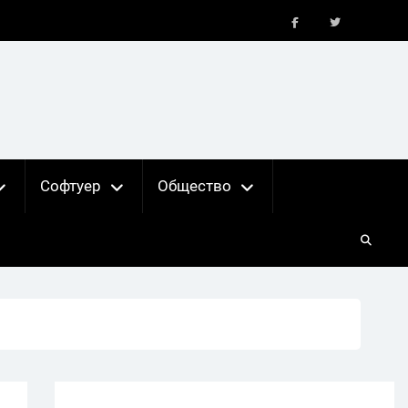
FB
X
Софтуер
Общество