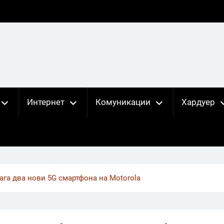
Интернет
Комуникации
Хардуер
ага два нови 5G смартфона на Motorola