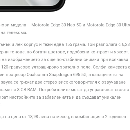
ви модела – Motorola Edge 30 Neo 5G и Motorola Edge 30 Ultr
 на телекома.
ънък и лек корпус и тежи едва 155 грама. Той разполага с 6,28
рни тонове, по-богати цветове, подобрени контраст и яркост.
я на изображението за още по-стабилни снимки при всякаква
с 120-градусово ултрашироко зрително поле. Селфи камерата 
ен процесор Qualcomm Snapdragon 695 5G, а капацитетът на
 звука се грижат два стерео високоговорителя с озвучаване
 памет и 8 GB RAM. Потребителите могат да управляват своята
ират настройките за забавленията и да създават уникален
.
 на цена от 18,98 лева на месец, в комбинация с 2-годишен