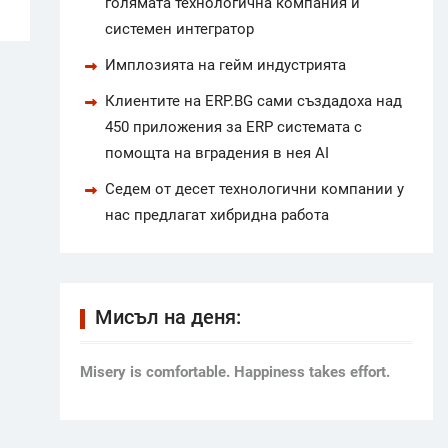
голямата технологична компания и
системен интегратор
Имплозията на гейм индустрията
Клиентите на ERP.BG сами създадоха над
450 приложения за ERP системата с
помощта на вградения в нея AI
Седем от десет технологични компании у
нас предлагат хибридна работа
Мисъл на деня:
Мisery is comfortable. Happiness takes effort.