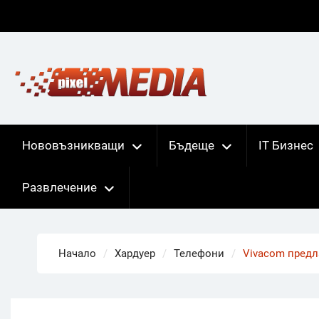
Skip
to
content
Нововъзникващи
Бъдеще
IT Бизнес
Развлечение
Начало
Хардуер
Телефони
Vivacom предл