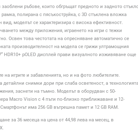
ъс заоблени ръбове, които обгръщат предното и задното стъкл
 рамка, полирана с пясъкоструйка, с 3D стъклена вложка
н вид, моделът се характеризира с висока ефективност.
чването между приложения, играенето на игри с тежки
тно. Освен това честотата на опресняване автоматично се
соката производителност на модела се грижи ултрамощния
67’’ HDR10+ pOLED дисплей прави визуалното изживяване още
те на игрите и забавленията, но и на фото любителите.
 детайлни снимки дори при слаба осветеност, а технологият
ажения, заснети на тъмно. Моделът в оборудван с 50-
ра Macro Vision с 4 пъти по-близко приближаване и 12-
 Смартфонът има 256 GB вътрешна памет и 12 GB RAM.
щане за 36 месеца на цена от 44,98 лева на месец, в
X.