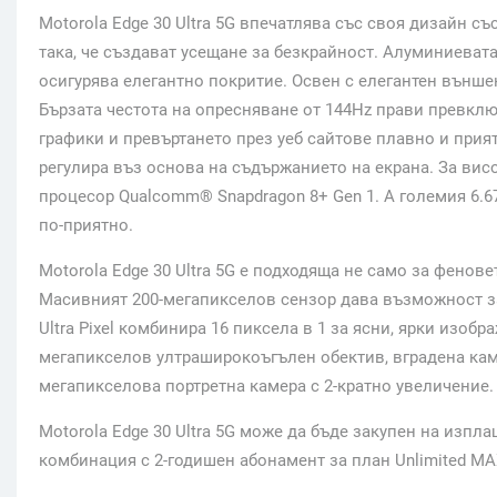
Motorola Edge 30 Ultra 5G впечатлява със своя дизайн с
така, че създават усещане за безкрайност. Алуминиевата
осигурява елегантно покритие. Освен с елегантен външе
Бързата честота на опресняване от 144Hz прави превклю
графики и превъртането през уеб сайтове плавно и прия
регулира въз основа на съдържанието на екрана. За ви
процесор Qualcomm® Snapdragon 8+ Gen 1. А големия 6.
по-приятно.
Motorola Edge 30 Ultra 5G е подходяща не само за фенове
Масивният 200-мегапикселов сензор дава възможност за
Ultra Pixel комбинира 16 пиксела в 1 за ясни, ярки изобр
мегапикселов ултраширокоъгълен обектив, вградена каме
мегапикселова портретна камера с 2-кратно увеличение.
Motorola Edge 30 Ultra 5G може да бъде закупен на изпла
комбинация с 2-годишен абонамент за план Unlimited MA