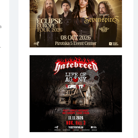
a
-
е