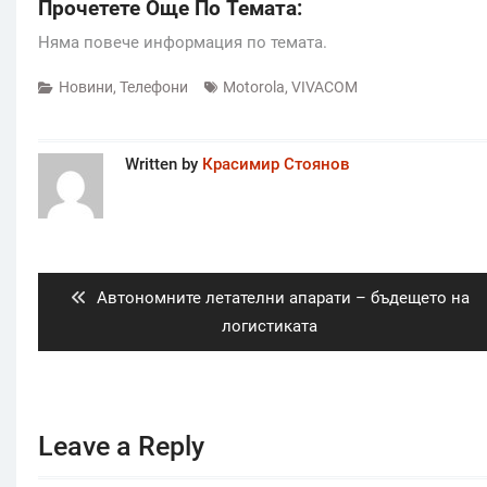
Прочетете Още По Темата:
Няма повече информация по темата.
Новини
,
Телефони
Motorola
,
VIVACOM
Written by
Красимир Стоянов
Post
navigation
Previous
Автономните летателни апарати – бъдещето на
post:
логистиката
Leave a Reply