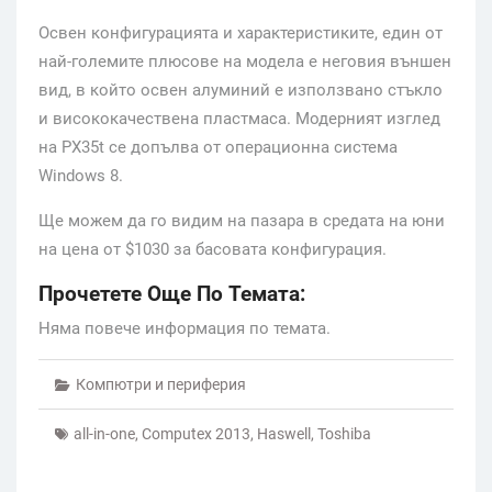
Освен конфигурацията и характеристиките, един от
най-големите плюсове на модела е неговия външен
вид, в който освен алуминий е използвано стъкло
и висококачествена пластмаса. Модерният изглед
на PX35t се допълва от операционна система
Windows 8.
Ще можем да го видим на пазара в средата на юни
на цена от $1030 за басовата конфигурация.
Прочетете Още По Темата:
Няма повече информация по темата.
Компютри и периферия
all-in-one
,
Computex 2013
,
Haswell
,
Toshiba