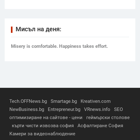
Мисъл на деня:
Мisery is comfortable. Happiness takes effort.
Tech.OFFNews.bg
Smartage.bg
Kreativen.com
NewBusiness.bg
Entrepreneur.bg
VRnews.info
SEO
оптимизиране на сайтове - цени
геймърски столове
кърти чисти извозва софия
Асфалтиране София
Камери за видеонаблюдение