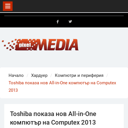
Skip
to
FB
X
content
Начало
Хардуер
Компютри и периферия
Toshiba показа нов All-in-One компютър на Computex
2013
Toshiba показа нов All-in-One
компютър на Computex 2013