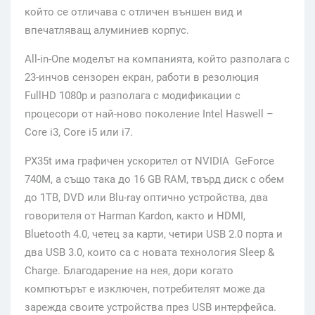
който се отличава с отличен външен вид и
впечатляващ алуминиев корпус.
All-in-Оne моделът на компанията, който разполага с
23-инчов сензорен екран, работи в резолюция
FullHD 1080p и разполага с модификации с
процесори от най-ново поколение Intel Haswell –
Core i3, Core i5 или i7.
PX35t има графичен ускорител от NVIDIA GeForce
740M, а също така до 16 GB RAM, твърд диск с обем
до 1TB, DVD или Blu-ray оптично устройства, два
говорителя от Harman Kardon, както и HDMI,
Bluetooth 4.0, четец за карти, четири USB 2.0 порта и
два USB 3.0, които са с новата технология Sleep &
Charge. Благодарение на нея, дори когато
компютърът е изключен, потребителят може да
зарежда своите устройства през USB интерфейса.