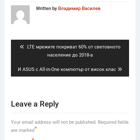
Written by
Владимир Василев
Post
navigation
Previous
LTE мрежите покриват 60% от световното
post:
население до 2018-а
Next
И ASUS с All-in-One компютър от висок клас
post:
Leave a Reply
Your email address will not be published.
Required fields
*
are marked