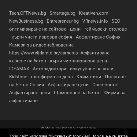
Tech.OFFNews.bg
Smartage.bg
Kreativen.com
NewBusiness.bg
Entrepreneur.bg
VRnews.info
SEO
оптимизиране на сайтове - цени
геймърски столове
кърти чисти извозва софия
Асфалтиране София
Камери за видеонаблюдение
https://www.vijdamte.bg/cameras
Асфалтиране
къртене на бетон
кърти чисти извозва цена
IDEAMAX
Авторадиатори
изкупуване на коли
Kidstime - платформа за деца
Климатици
Полагане
на Бетон София
Асфалтиране цени
Соев восък
Асфалтиране цени
Щамповане на Бетон
Фирми за
асфалтиране
© Всички права запазени
Този сайт използва "бисквитки" (cookies). Моля, не ги яжте