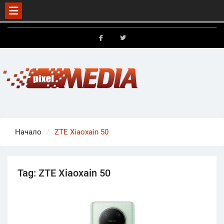
Skip
to
FB
X
content
Начало
ZTE Xiaoxain 50
Tag:
ZTE Xiaoxain 50