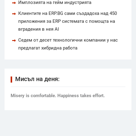
Имплозията на гейм индустрията
Клиентите на ERP.BG сами създадоха над 450
приложения за ERP системата с помощта на
вградения в нея AI
Седем от десет технологични компании у нас
предлагат хибридна работа
Мисъл на деня:
Мisery is comfortable. Happiness takes effort.