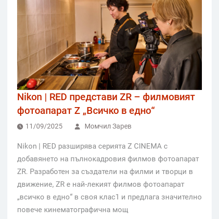
Nikon | RED представи ZR – филмовият
фотоапарат Z „Всичко в едно“
11/09/2025
Момчил Зарев
Nikon | RED разширява серията Z CINEMA с
добавянето на пълнокадровия филмов фотоапарат
ZR. Разработен за създатели на филми и творци в
движение, ZR е най-лекият филмов фотоапарат
„всичко в едно“ в своя клас1 и предлага значително
повече кинематографична мощ