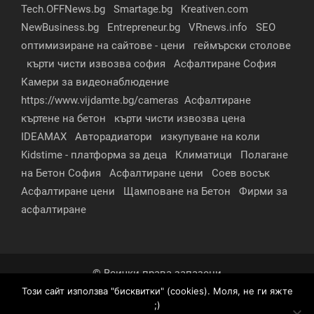
Tech.OFFNews.bg
Smartage.bg
Kreativen.com
NewBusiness.bg
Entrepreneur.bg
VRnews.info
SEO
оптимизиране на сайтове - цени
геймърски столове
кърти чисти извозва софия
Асфалтиране София
Камери за видеонаблюдение
https://www.vijdamte.bg/cameras
Асфалтиране
къртене на бетон
кърти чисти извозва цена
IDEAMAX
Авторадиатори
изкупуване на коли
Kidstime - платформа за деца
Климатици
Полагане
на Бетон София
Асфалтиране цени
Соев восък
Асфалтиране цени
Щамповане на Бетон
Фирми за
асфалтиране
© Всички права запазени
Този сайт използва "бисквитки" (cookies). Моля, не ги яжте
За нас
Контакти
Реклама
Партньори
;)