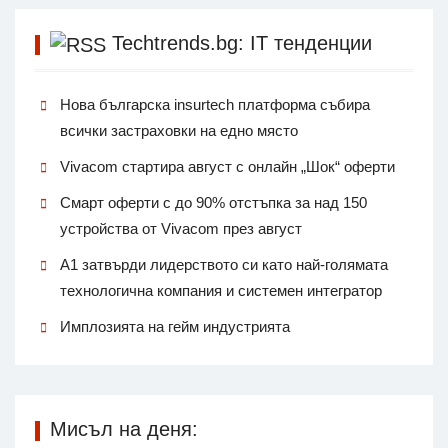
Techtrends.bg: IT тенденции
Нова българска insurtech платформа събира
всички застраховки на едно място
Vivacom стартира август с онлайн „Шок“ оферти
Смарт оферти с до 90% отстъпка за над 150
устройства от Vivacom през август
А1 затвърди лидерството си като най-голямата
технологична компания и системен интегратор
Имплозията на гейм индустрията
Мисъл на деня: