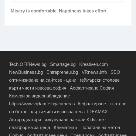
Мisery is comfortable. Happiness takes effort.
Tech.OFFNews.bg
Smartage.bg
Kreativen.com
NewBusiness.bg
Entrepreneur.bg
VRnews.info
SEO
оптимизиране на сайтове - цени
геймърски столове
кърти чисти извозва софия
Асфалтиране София
Камери за видеонаблюдение
https://www.vijdamte.bg/cameras
Асфалтиране
къртене
на бетон
кърти чисти извозва цена
IDEAMAX
Авторадиатори
изкупуване на коли
Kidstime -
платформа за деца
Климатици
Полагане на Бетон
София
Асфалтиране цени
Соев восък
Асфалтиране