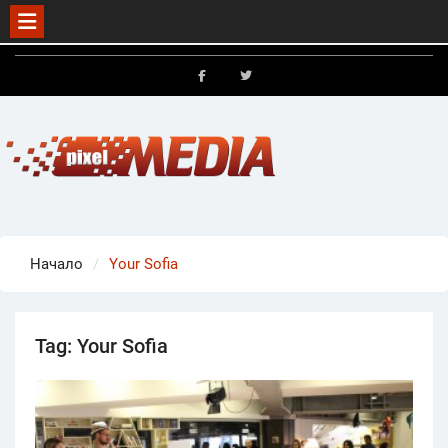
Skip
to
FB
X
content
Начало
Your Sofia
Tag:
Your Sofia