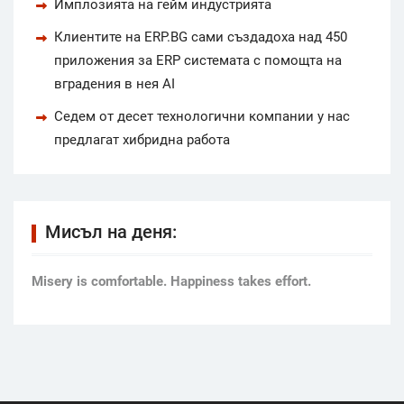
Имплозията на гейм индустрията
Клиентите на ERP.BG сами създадоха над 450
приложения за ERP системата с помощта на
вградения в нея AI
Седем от десет технологични компании у нас
предлагат хибридна работа
Мисъл на деня:
Мisery is comfortable. Happiness takes effort.