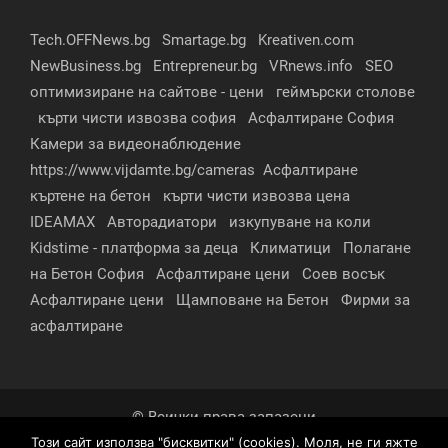
Tech.OFFNews.bg
Smartage.bg
Kreativen.com
NewBusiness.bg
Entrepreneur.bg
VRnews.info
SEO
оптимизиране на сайтове - цени
геймърски столове
кърти чисти извозва софия
Асфалтиране София
Камери за видеонаблюдение
https://www.vijdamte.bg/cameras
Асфалтиране
къртене на бетон
кърти чисти извозва цена
IDEAMAX
Авторадиатори
изкупуване на коли
Kidstime - платформа за деца
Климатици
Полагане
на Бетон София
Асфалтиране цени
Соев восък
Асфалтиране цени
Щамповане на Бетон
Фирми за
асфалтиране
© Всички права запазени
Този сайт използва "бисквитки" (cookies). Моля, не ги яжте