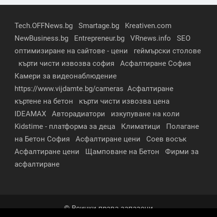
Tech.OFFNews.bg
Smartage.bg
Kreativen.com
NewBusiness.bg
Entrepreneur.bg
VRnews.info
SEO
оптимизиране на сайтове - цени
геймърски столове
кърти чисти извозва софия
Асфалтиране София
Камери за видеонаблюдение
https://www.vijdamte.bg/cameras
Асфалтиране
къртене на бетон
кърти чисти извозва цена
IDEAMAX
Авторадиатори
изкупуване на коли
Kidstime - платформа за деца
Климатици
Полагане
на Бетон София
Асфалтиране цени
Соев восък
Асфалтиране цени
Щамповане на Бетон
Фирми за
асфалтиране
© Всички права запазени