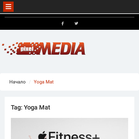
Skip
to
FB
X
content
Начало
Yoga Mat
Tag:
Yoga Mat