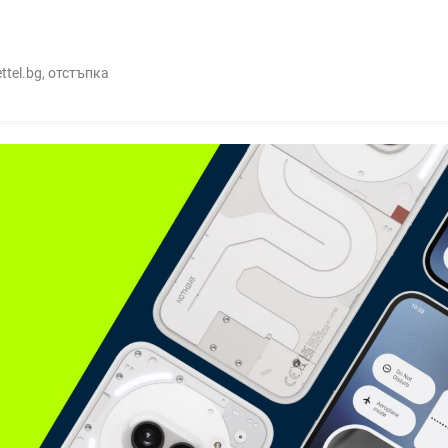
ttel.bg
,
отстъпка