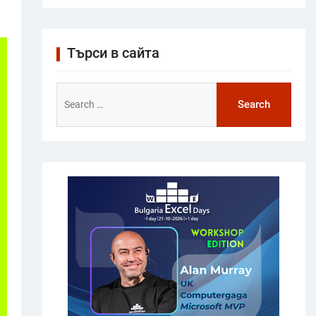
Търси в сайта
Search
for: