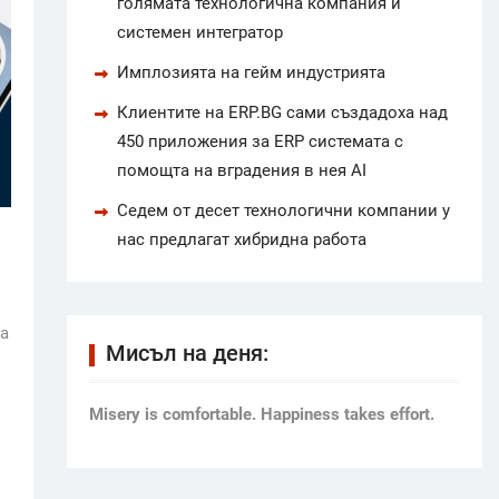
голямата технологична компания и
системен интегратор
Имплозията на гейм индустрията
Клиентите на ERP.BG сами създадоха над
450 приложения за ERP системата с
помощта на вградения в нея AI
Седем от десет технологични компании у
нас предлагат хибридна работа
на
Мисъл на деня:
Мisery is comfortable. Happiness takes effort.