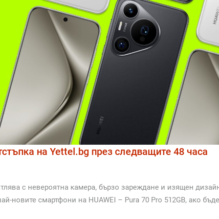
тстъпка на Yettel.bg през следващите 48 часа
атлява с невероятна камера, бързо зареждане и изящен дизай
най-новите смартфони на HUAWEI – Pura 70 Pro 512GB, ако бъд