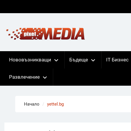
Skip
to
content
Нововъзникващи
Бъдеще
IT Бизнес
Развлечение
Начало
yettel.bg