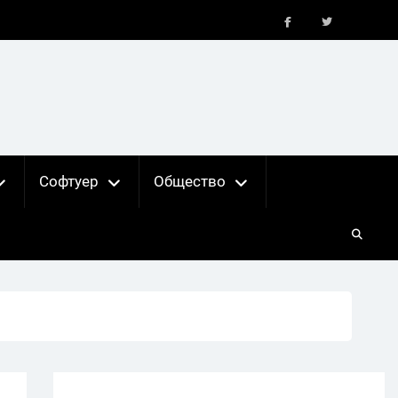
FB
X
Софтуер
Общество