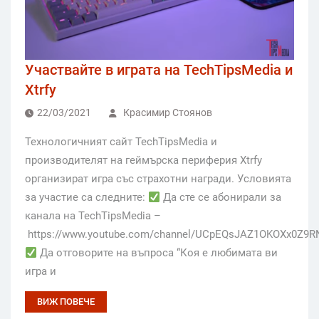
Участвайте в играта на TechTipsMedia и
Xtrfy
22/03/2021
Красимир Стоянов
Технологичният сайт TechTipsMedia и
производителят на геймърска периферия Xtrfy
организират игра със страхотни награди. Условията
за участие са следните:
Да сте се абонирали за
канала на TechTipsMedia –
https://www.youtube.com/channel/UCpEQsJAZ1OKOXx0Z9
Да отговорите на въпроса “Коя е любимата ви
игра и
ВИЖ ПОВЕЧЕ