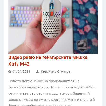
Видео ревю на геймърската мишка
Xtrfy M42
01/04/2021
Красимир Стоянов
Новото попълнение на производителя на
геймърска периферия Xtrfy – мишката модел M42 –
се отличава със своята модуларност. Задният й
капак може да се сменя, което променя и цялата й
форма. Устройството е създадено от