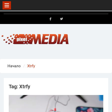
Skip
to
FB
X
content
Начало
Xtrfy
Tag:
Xtrfy