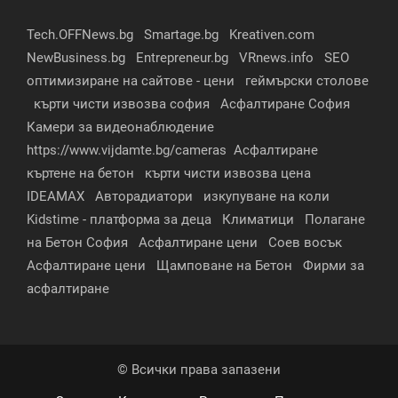
Tech.OFFNews.bg
Smartage.bg
Kreativen.com
NewBusiness.bg
Entrepreneur.bg
VRnews.info
SEO
оптимизиране на сайтове - цени
геймърски столове
кърти чисти извозва софия
Асфалтиране София
Камери за видеонаблюдение
https://www.vijdamte.bg/cameras
Асфалтиране
къртене на бетон
кърти чисти извозва цена
IDEAMAX
Авторадиатори
изкупуване на коли
Kidstime - платформа за деца
Климатици
Полагане
на Бетон София
Асфалтиране цени
Соев восък
Асфалтиране цени
Щамповане на Бетон
Фирми за
асфалтиране
© Всички права запазени