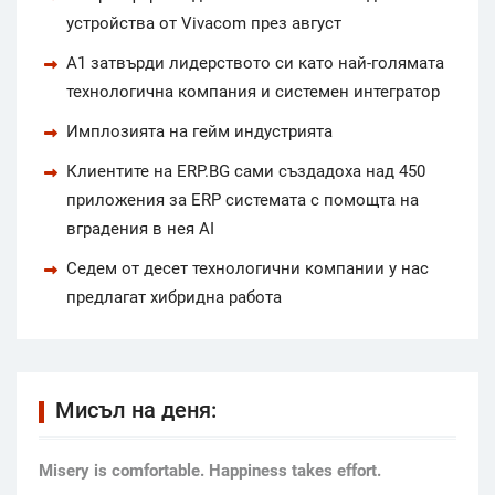
устройства от Vivacom през август
А1 затвърди лидерството си като най-голямата
технологична компания и системен интегратор
Имплозията на гейм индустрията
Клиентите на ERP.BG сами създадоха над 450
приложения за ERP системата с помощта на
вградения в нея AI
Седем от десет технологични компании у нас
предлагат хибридна работа
Мисъл на деня:
Мisery is comfortable. Happiness takes effort.