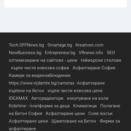
Tech.OFFNews.bg
Smartage.bg
Kreativen.com
NewBusiness.bg
Entrepreneur.bg
VRnews.info
SEO
оптимизиране на сайтове - цени
геймърски столове
кърти чисти извозва софия
Асфалтиране София
Камери за видеонаблюдение
https://www.vijdamte.bg/cameras
Асфалтиране
къртене на бетон
кърти чисти извозва цена
IDEAMAX
Авторадиатори
изкупуване на коли
Kidstime - платформа за деца
Климатици
Полагане
на Бетон София
Асфалтиране цени
Соев восък
Асфалтиране цени
Щамповане на Бетон
Фирми за
асфалтиране