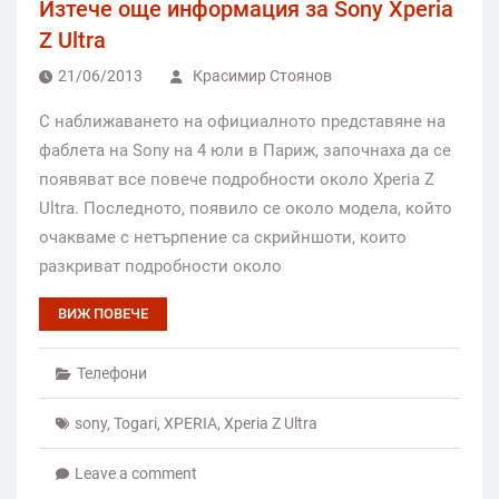
Изтече още информация за Sony Xperia
Z Ultra
21/06/2013
Красимир Стоянов
С наближаването на официалното представяне на
фаблета на Sony на 4 юли в Париж, започнаха да се
появяват все повече подробности около Xperia Z
Ultra. Последното, появило се около модела, който
очакваме с нетърпение са скрийншоти, които
разкриват подробности около
ВИЖ ПОВЕЧЕ
Телефони
sony
,
Togari
,
XPERIA
,
Xperia Z Ultra
Leave a comment