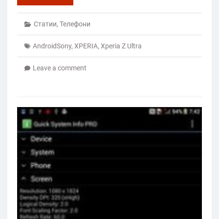
Статии
,
Телефони
AndroidSony
,
XPERIA
,
Xperia Z Ultra
Leave a comment