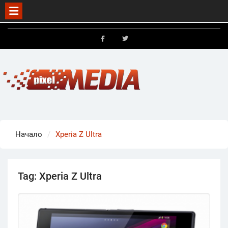
Skip
to
FB
X
content
Начало
Xperia Z Ultra
Tag:
Xperia Z Ultra