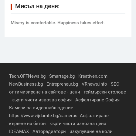
Мисъл на деня:
Мisery is comfortable. Happiness takes effort.
Tech.OFFNews.bg
Smartage.bg
Kreativen.com
NewBusiness.bg
Entrepreneur.bg
VRnews.info
SEO
оптимизиране на сайтове - цени
геймърски столове
кърти чисти извозва софия
Асфалтиране София
Камери за видеонаблюдение
https://www.vijdamte.bg/cameras
Асфалтиране
къртене на бетон
кърти чисти извозва цена
IDEAMAX
Авторадиатори
изкупуване на коли