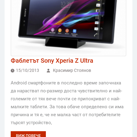
Фаблетът Sony Xperia Z Ultra
15/10/2013
Красимир Стоянов
Android смартфоните в последно време започнаха
да нарастват по-размер доста чувствително и най-
големите от тях вече почти се припокриват с най-
малките таблети. За това обаче определено си има
причина и тя е, че не малка част от потребителите
търсят устройство,
ВИЖ ПОВЕЧЕ