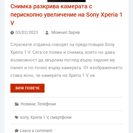
Снимка разкрива камерата с
перископно увеличение на Sony Xperia 1
V
03/02/2023
Момчил Зарев
Слуховете отдавна говорят за предстоящия Sony
Xperia 1 V. Сега се появи и снимка, която но дава
възможност да хвърлим поглед върху задния му
панел и по-точно върху камерата. От изображението
става ясно, че камерата на Xperia 1 V не
ВИЖ ПОВЕЧЕ
Новини
,
Телефони
sony
,
Xperia 1 V
,
смартфони
Leave a comment