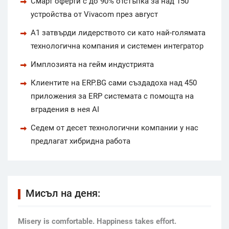
Смарт оферти с до 90% отстъпка за над 150
устройства от Vivacom през август
А1 затвърди лидерството си като най-голямата
технологична компания и системен интегратор
Имплозията на гейм индустрията
Клиентите на ERP.BG сами създадоха над 450
приложения за ERP системата с помощта на
вградения в нея AI
Седем от десет технологични компании у нас
предлагат хибридна работа
Мисъл на деня:
Мisery is comfortable. Happiness takes effort.