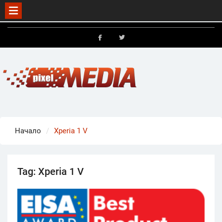
Skip
to
FB
X
content
Начало
Xperia 1 V
Tag:
Xperia 1 V