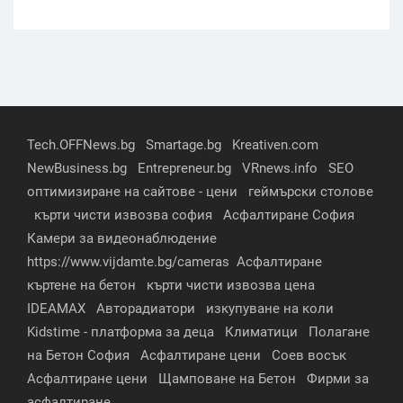
Tech.OFFNews.bg
Smartage.bg
Kreativen.com
NewBusiness.bg
Entrepreneur.bg
VRnews.info
SEO
оптимизиране на сайтове - цени
геймърски столове
кърти чисти извозва софия
Асфалтиране София
Камери за видеонаблюдение
https://www.vijdamte.bg/cameras
Асфалтиране
къртене на бетон
кърти чисти извозва цена
IDEAMAX
Авторадиатори
изкупуване на коли
Kidstime - платформа за деца
Климатици
Полагане
на Бетон София
Асфалтиране цени
Соев восък
Асфалтиране цени
Щамповане на Бетон
Фирми за
асфалтиране