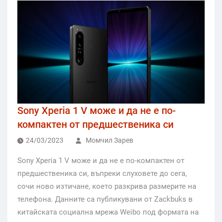
Sony Xperia 1 V може и да не е по-
компактен от предшественика си
24/03/2023
Момчил Зарев
Sony Xperia 1 V може и да не е по-компактен от
предшественика си, въпреки слуховете до сега,
сочи ново изтичане, което разкрива размерите на
телефона. Данните са публикувани от Zackbuks в
китайската социална мрежа Weibo под формата на