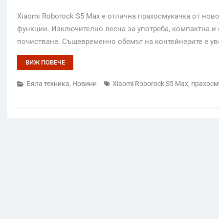
Xiaomi Roborock S5 Max е отлична прахосмукачка от нов
функции. Изключително лесна за употреба, компактна и ф
почистване. Същевременно обемът на контейнерите е у
ВИЖ ПОВЕЧЕ
Бяла техника
,
Новини
Xiaomi Roborock S5 Max
,
прахосм