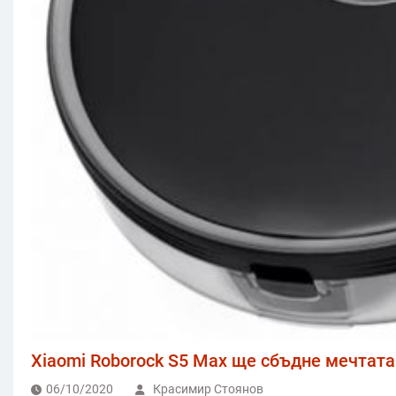
Xiaomi Roborock S5 Max ще сбъдне мечтата
06/10/2020
Красимир Стоянов