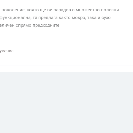
о поколение, която ще ви зарадва с множество полезни
ункционална, тя предлага както мокро, така и сухо
величен спрямо предходните
укачка