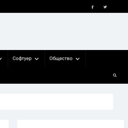
FB
X
Софтуер
Общество