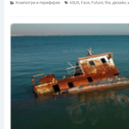
Компютри и периферия
ASUS
,
Face
,
Future
,
the
,
дизайн
,