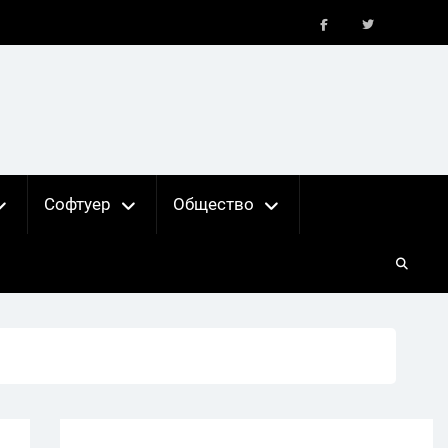
FB
X
Софтуер
Общество