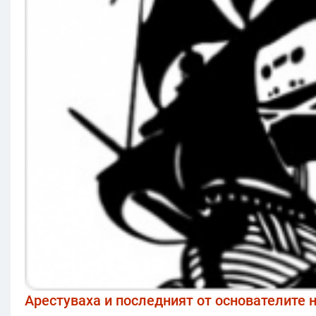
Арестуваха и последният от основателите н