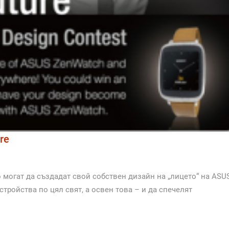
re
то могат да създадат свой собствен дизайн на „лицето“ на ASU
стройства по цял свят, а освен това – и да спечелят