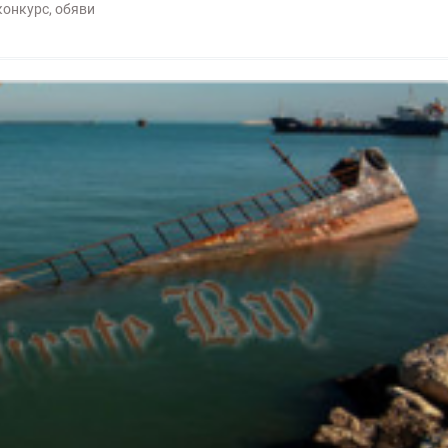
конкурс
,
обяви