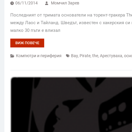
06/11/2014
Момчил Зарев
Последният от тримата основатели на торент-тракера The
между Лаос и Тайланд. Шведът, известен с хакерския си 
малко 30 пъти е влизал
ВИЖ ПОВЕЧЕ
Компютри и периферия
Bay
,
Pirate
,
the
,
Арестуваха
,
осн