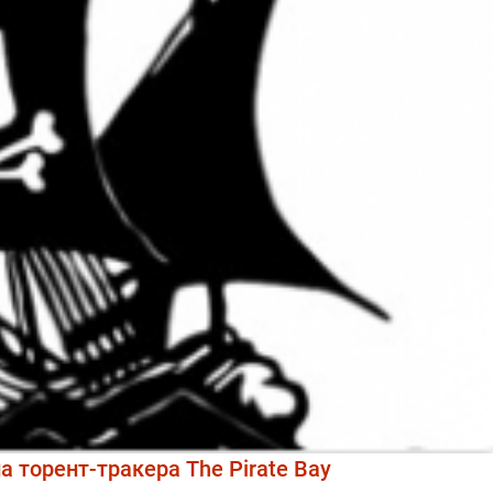
а торент-тракера The Pirate Bay