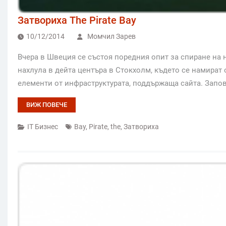
Затвориха The Pirate Bay
10/12/2014
Момчил Зарев
Вчера в Швеция се състоя поредния опит за спиране на н
нахлула в дейта центъра в Стокхолм, където се намира
елементи от инфраструктурата, поддържаща сайта. Запо
ВИЖ ПОВЕЧЕ
IT Бизнес
Bay
,
Pirate
,
the
,
Затвориха