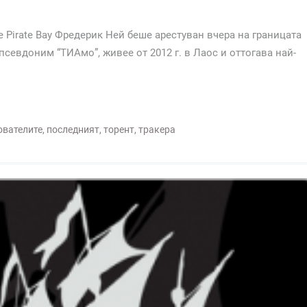
 Pirate Bay Фредерик Ней беше арестуван вчера на границата
псевдоним “ТИАмо”, живее от 2012 г. в Лаос и оттогава най-
ователите
,
последният
,
торент
,
тракера