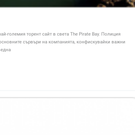
ай-големия торент сайт в света The Pirate Bay. Полиция
т основните сървъри на компанията, конфискувайки важни
ведна