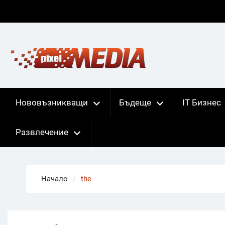
Skip
to
content
Нововъзникващи
Бъдеще
IT Бизнес
Развлечение
Начало
the