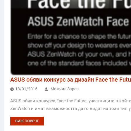
ASUS обяви конкурс за дизайн Face the Futu
13/01/2015
Момчил Зарев
ASUS обяви конкурса Face the Future, участниците в кой
ZenWatch и имат възможността да го видят на този тип у
ВИЖ ПОВЕЧЕ