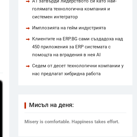
А1 затвърди лидерството си като най-
голямата технологична компания и
системен интегратор
Имплозията на гейм индустрията
Клиентите на ERP.BG сами създадоха над
450 приложения за ERP системата с
помощта на вградения в нея AI
Седем от десет технологични компании у
нас предлагат хибридна работа
Мисъл на деня:
Мisery is comfortable. Happiness takes effort.