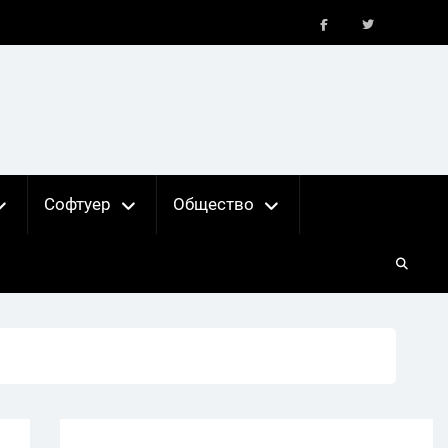
FB
X
Софтуер
Общество