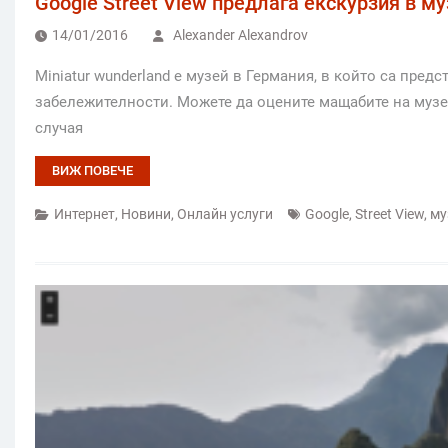
Google Street View предлага екскурзия в му
14/01/2016
Alexander Alexandrov
Miniatur wunderland е музей в Германия, в който са пред
забележителности. Можете да оцените мащабите на музея
случая
ВИЖ ПОВЕЧЕ
Интернет
,
Новини
,
Онлайн услуги
Google
,
Street View
,
му