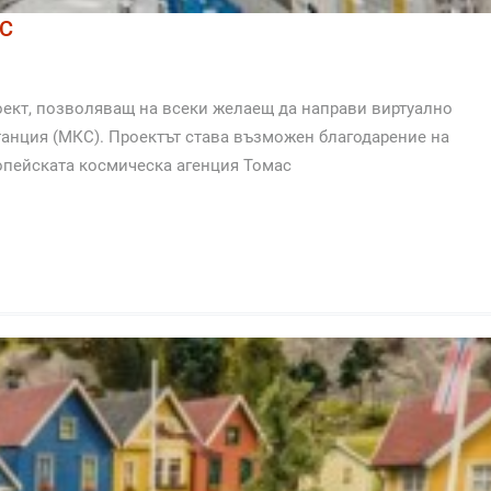
КС
проект, позволяващ на всеки желаещ да направи виртуално
анция (МКС). Проектът става възможен благодарение на
опейската космическа агенция Томас