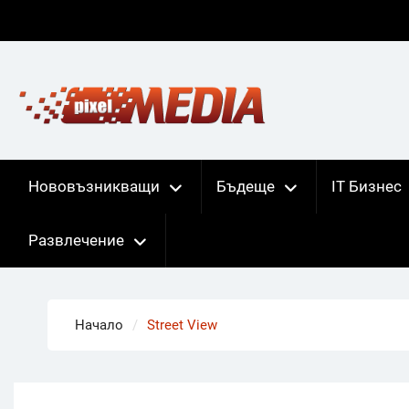
Skip
to
content
Нововъзникващи
Бъдеще
IT Бизнес
Развлечение
Начало
Street View