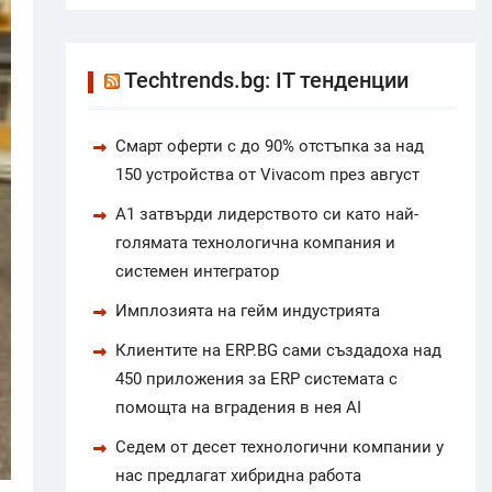
Techtrends.bg: IT тенденции
Смарт оферти с до 90% отстъпка за над
150 устройства от Vivacom през август
А1 затвърди лидерството си като най-
голямата технологична компания и
системен интегратор
Имплозията на гейм индустрията
Клиентите на ERP.BG сами създадоха над
450 приложения за ERP системата с
помощта на вградения в нея AI
Седем от десет технологични компании у
нас предлагат хибридна работа