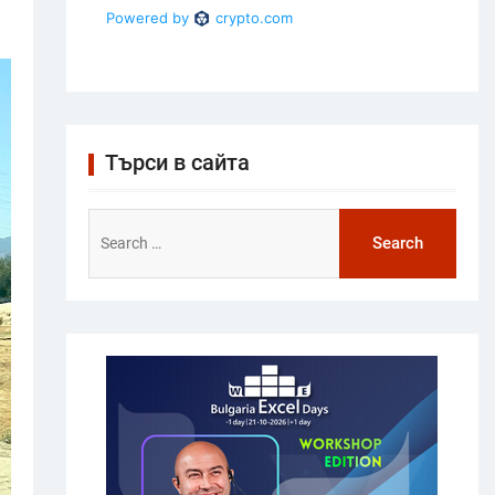
Търси в сайта
Search
for: