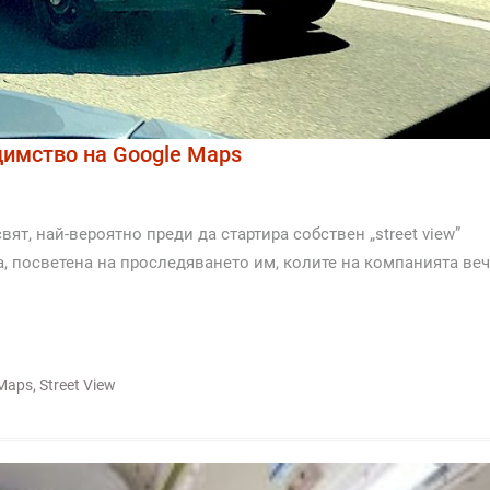
димство на Google Maps
ят, най-вероятно преди да стартира собствен „street view”
, посветена на проследяването им, колите на компанията ве
 Maps
,
Street View