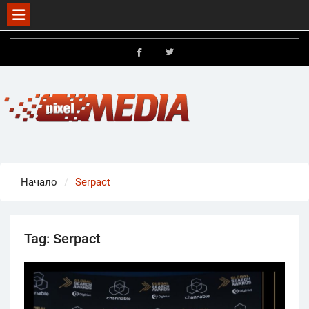
Skip
to
FB
X
content
Начало
Serpact
Tag:
Serpact