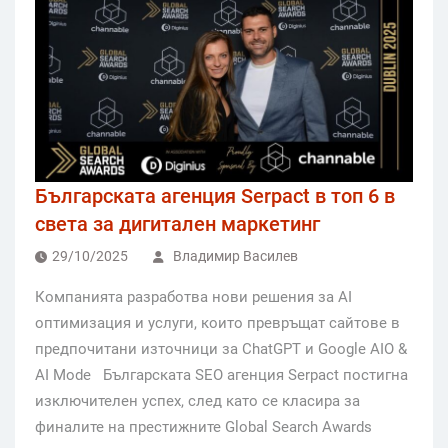
Българската агенция Serpact в топ 6 в
света за дигитален маркетинг
29/10/2025
Владимир Василев
Компанията разработва нови решения за AI
оптимизация и услуги, които превръщат сайтове в
предпочитани източници за ChatGPT и Google AIO &
AI Mode Българската SEO агенция Serpact постигна
изключителен успех, след като се класира за
финалите на престижните Global Search Awards