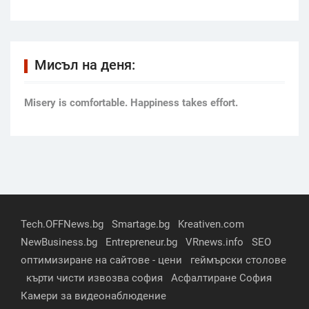
Мисъл на деня:
Мisery is comfortable. Happiness takes effort.
Tech.OFFNews.bg
Smartage.bg
Kreativen.com
NewBusiness.bg
Entrepreneur.bg
VRnews.info
SEO
оптимизиране на сайтове - цени
геймърски столове
кърти чисти извозва софия
Асфалтиране София
Камери за видеонаблюдение