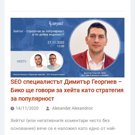
SEO специалистът Димитър Георгиев –
Бико ще говори за хейта като стратегия
за популярност
14/11/2020
Alexander Alexandrov
Хейтът (или негативните коментари често без
основание) вече се е наложил като едно от най-