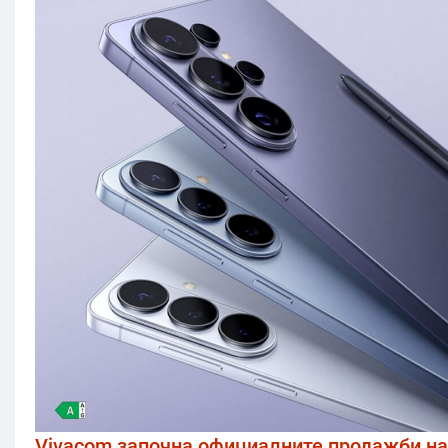
Vivacom започна официалните продажби на