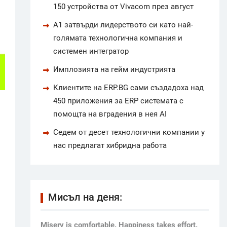
150 устройства от Vivacom през август
А1 затвърди лидерството си като най-
голямата технологична компания и
системен интегратор
Имплозията на гейм индустрията
Клиентите на ERP.BG сами създадоха над
450 приложения за ERP системата с
помощта на вградения в нея AI
Седем от десет технологични компании у
нас предлагат хибридна работа
Мисъл на деня:
Мisery is comfortable. Happiness takes effort.