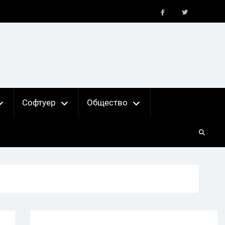
FB
X
Софтуер
Общество