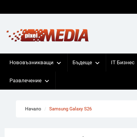
Skip
to
content
Нововъзникващи
Бъдеще
IT Бизнес
Развлечение
Начало
Samsung Galaxy S26