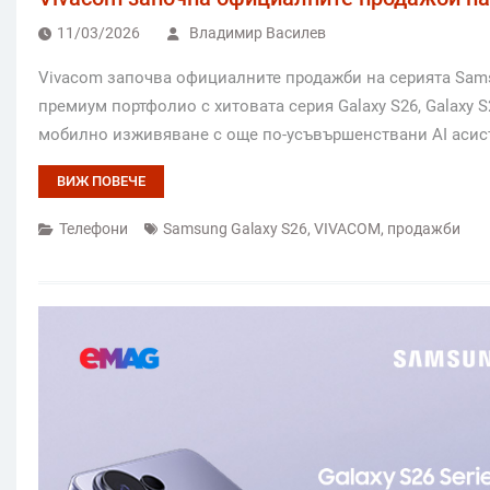
11/03/2026
Владимир Василев
Vivacom започва официалните продажби на серията Samsu
премиум портфолио с хитовата серия Galaxy S26, Galaxy S
мобилно изживяване с още по-усъвършенствани AI асист
ВИЖ ПОВЕЧЕ
Телефони
Samsung Galaxy S26
,
VIVACOM
,
продажби