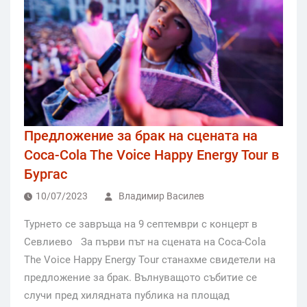
Предложение за брак на сцената на
Coca-Cola The Voice Happy Energy Tour в
Бургас
10/07/2023
Владимир Василев
Турнето се завръща на 9 септември с концерт в
Севлиево За първи път на сцената на Coca-Cola
The Voice Happy Energy Tour станахме свидетели на
предложение за брак. Вълнуващото събитие се
случи пред хилядната публика на площад