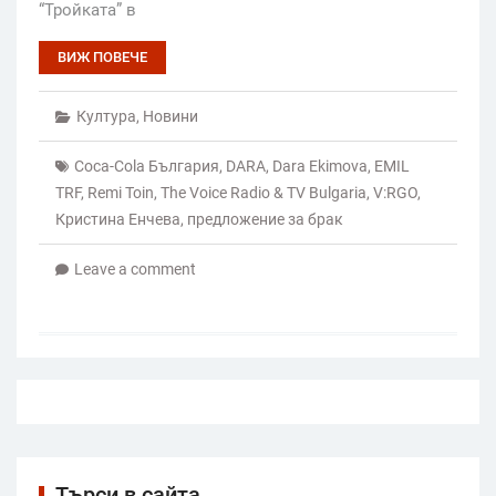
“Тройката” в
ВИЖ ПОВЕЧЕ
Култура
,
Новини
Coca-Cola България
,
DARA
,
Dara Ekimova
,
EMIL
TRF
,
Remi Toin
,
The Voice Radio & TV Bulgaria
,
V:RGO
,
Кристина Енчева
,
предложение за брак
Leave a comment
Търси в сайта