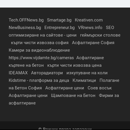
Tech.OFFNews.bg
Smartage.bg
Kreativen.com
NewBusiness.bg
Entrepreneur.bg
VRnews.info
SEO
оптимизиране на сайтове - цени
геймърски столове
кърти чисти извозва софия
Асфалтиране София
Камери за видеонаблюдение
https://www.vijdamte.bg/cameras
Асфалтиране
къртене на бетон
кърти чисти извозва цена
IDEAMAX
Авторадиатори
изкупуване на коли
Kidstime - платформа за деца
Климатици
Полагане
на Бетон София
Асфалтиране цени
Соев восък
Асфалтиране цени
Щамповане на Бетон
Фирми за
асфалтиране
© Всички права запазени