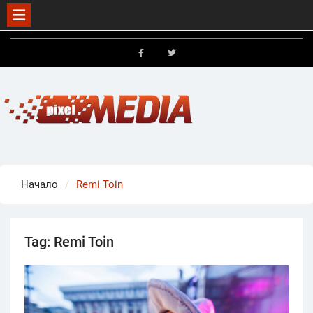
Skip
to
FB
X
content
Начало
Remi Toin
Tag:
Remi Toin