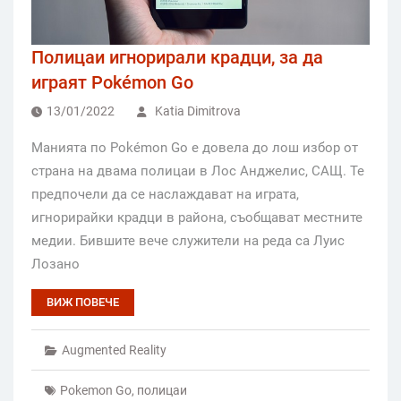
Полицаи игнорирали крадци, за да
играят Pokémon Go
13/01/2022
Katia Dimitrova
Манията по Pokémon Go е довела до лош избор от
страна на двама полицаи в Лос Анджелис, САЩ. Те
предпочели да се наслаждават на играта,
игнорирайки крадци в района, съобщават местните
медии. Бившите вече служители на реда са Луис
Лозано
ВИЖ ПОВЕЧЕ
Augmented Reality
Pokemon Go
,
полицаи