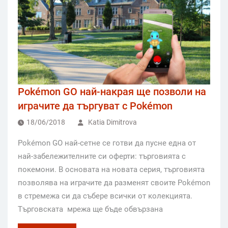
Pokémon GO най-накрая ще позволи на
играчите да търгуват с Pokémon
18/06/2018
Katia Dimitrova
Pokémon GO най-сетне се готви да пусне една от
най-забележителните си оферти: търговията с
покемони. В основата на новата серия, търговията
позволява на играчите да разменят своите Pokémon
в стремежа си да събере всички от колекцията.
Търговската мрежа ще бъде обвързана