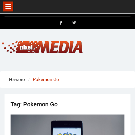
Skip
to
FB
X
content
Начало
Pokemon Go
Tag:
Pokemon Go