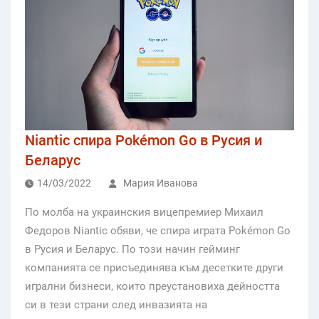
Niantic спира Pokémon Go в Русия и
Беларус
14/03/2022
Мария Иванова
По молба на украинския вицепремиер Михаил
Федоров Niantic обяви, че спира играта Pokémon Go
в Русия и Беларус. По този начин гейминг
компанията се присъединява към десетките други
игрални бизнеси, които преустановиха дейността
си в тези страни след инвазията на