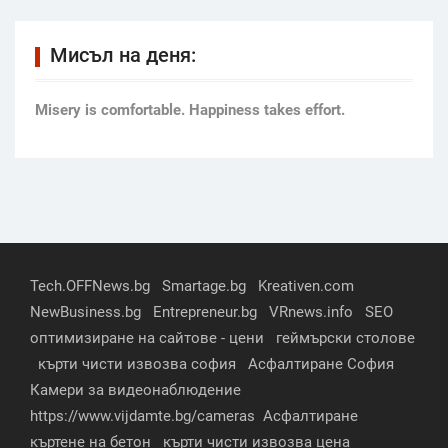
Мисъл на деня:
Мisery is comfortable. Happiness takes effort.
Tech.OFFNews.bg
Smartage.bg
Kreativen.com
NewBusiness.bg
Entrepreneur.bg
VRnews.info
SEO
оптимизиране на сайтове - цени
геймърски столове
кърти чисти извозва софия
Асфалтиране София
Камери за видеонаблюдение
https://www.vijdamte.bg/cameras
Асфалтиране
къртене на бетон
кърти чисти извозва цена