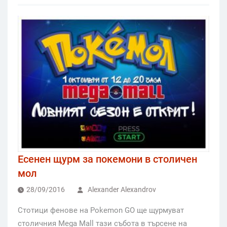
Есенен щурм за покемони в столичен
мол
28/09/2016
Alexander Alexandrov
Стотици фенове на Pokemon GO ще щурмуват
столичния Mega Mall тази събота в търсене на