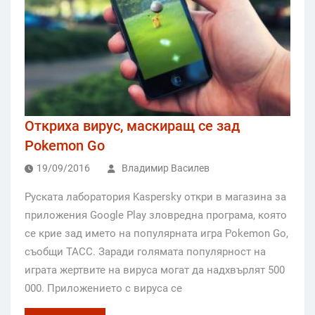
Oткриха вирус, маскиращ се зад
Pokemon Go
19/09/2016
Владимир Василев
Руската лаборатория Kaspersky откри в магазина за
приложения Google Play зловредна програма, която
се крие зад името на популярната игра Pokemon Go,
съобщи ТАСС. Заради голямата популярност на
играта жертвите на вируса могат да надхвърлят 500
000. Приложението с вируса се