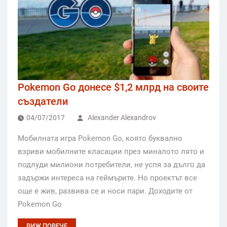
Pokemon Go донесе $1,2 млрд на своите
създатели
04/07/2017
Alexander Alexandrov
Мобилната игра Pokemon Go, която буквално
взриви мобилните класации през миналото лято и
подлуди милиони потребители, не успя за дълго да
задържи интереса на геймърите. Но проектът все
още е жив, развива се и носи пари. Доходите от
Pokemon Go
ВИЖ ПОВЕЧЕ