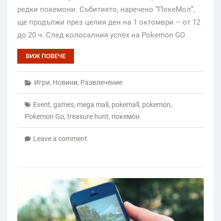
редки покемони. Събитието, наречено “ПокеМол”,
ще продължи през целия ден на 1 октомври – от 12
до 20 ч. След колосалния успех на Pokemon GO
ВИЖ ПОВЕЧЕ
Игри
,
Новини
,
Развлечение
Event
,
games
,
mega mall
,
pokemall
,
pokemon
,
Pokemon Go
,
treasure hunt
,
покемон
Leave a comment