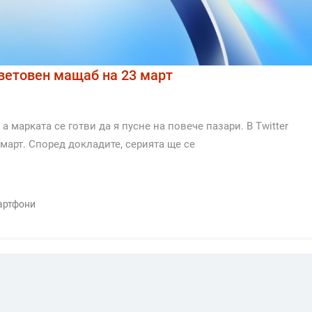
световен мащаб на 23 март
а марката се готви да я пусне на повече пазари. В Twitter
 март. Според докладите, серията ще се
артфони