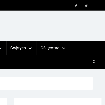
FB
X
Софтуер
Общество