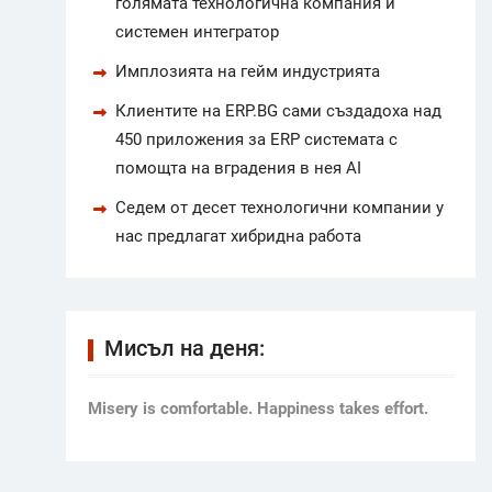
голямата технологична компания и
системен интегратор
Имплозията на гейм индустрията
Клиентите на ERP.BG сами създадоха над
450 приложения за ERP системата с
помощта на вградения в нея AI
Седем от десет технологични компании у
нас предлагат хибридна работа
Мисъл на деня:
Мisery is comfortable. Happiness takes effort.