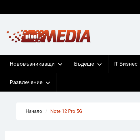
Skip
to
content
Нововъзникващи
Бъдеще
IT Бизнес
Развлечение
Начало
Note 12 Pro 5G