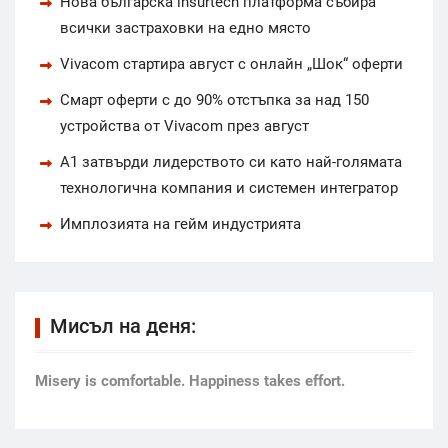
Нова българска insurtech платформа събира
всички застраховки на едно място
Vivacom стартира август с онлайн „Шок“ оферти
Смарт оферти с до 90% отстъпка за над 150
устройства от Vivacom през август
А1 затвърди лидерството си като най-голямата
технологична компания и системен интегратор
Имплозията на гейм индустрията
Мисъл на деня:
Мisery is comfortable. Happiness takes effort.