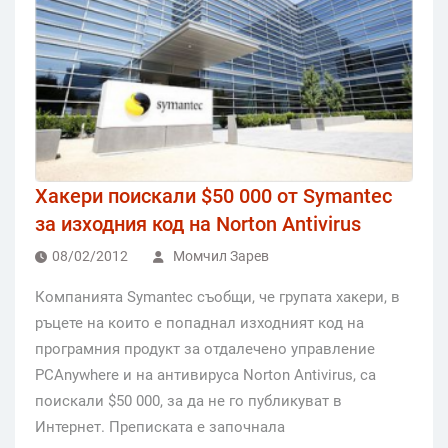
Хакери поискали $50 000 от Symantec
за изходния код на Norton Antivirus
08/02/2012
Момчил Зарев
Компанията Symantec съобщи, че групата хакери, в
ръцете на които е попаднал изходният код на
програмния продукт за отдалечено управление
PCAnywhere и на антивируса Norton Antivirus, са
поискали $50 000, за да не го публикуват в
Интернет. Преписката е започнала