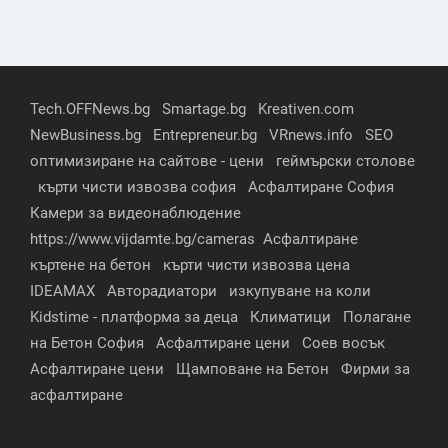
Tech.OFFNews.bg
Smartage.bg
Kreativen.com
NewBusiness.bg
Entrepreneur.bg
VRnews.info
SEO
оптимизиране на сайтове - цени
геймърски столове
кърти чисти извозва софия
Асфалтиране София
Камери за видеонаблюдение
https://www.vijdamte.bg/cameras
Асфалтиране
къртене на бетон
кърти чисти извозва цена
IDEAMAX
Авторадиатори
изкупуване на коли
Kidstime - платформа за деца
Климатици
Полагане
на Бетон София
Асфалтиране цени
Соев восък
Асфалтиране цени
Щамповане на Бетон
Фирми за
асфалтиране