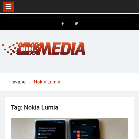
Skip
to
FB
X
content
Начало
Nokia Lumia
Tag:
Nokia Lumia