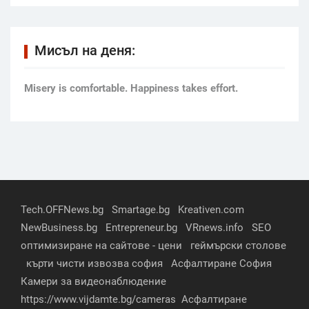
Мисъл на деня:
Мisery is comfortable. Happiness takes effort.
Tech.OFFNews.bg
Smartage.bg
Kreativen.com
NewBusiness.bg
Entrepreneur.bg
VRnews.info
SEO
оптимизиране на сайтове - цени
геймърски столове
кърти чисти извозва софия
Асфалтиране София
Камери за видеонаблюдение
https://www.vijdamte.bg/cameras
Асфалтиране