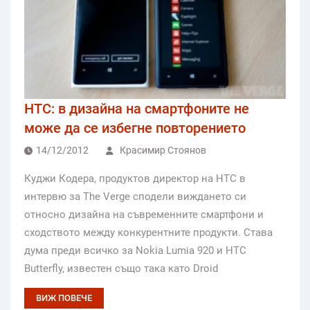
HTC: в дизайна на смартфоните не
може да се избегне повторението
14/12/2012
Красимир Стоянов
Куджи Кодера, продуктов директор на HTC в
интервю за The Verge сподели виждането си
относно дизайна на съвременните смартфони и
сходството между конкурентните продукти. Става
дума преди всичко за Nokia Lumia 920 и HTC
Butterfly, известен също така като Droid
ВИЖ ПОВЕЧЕ