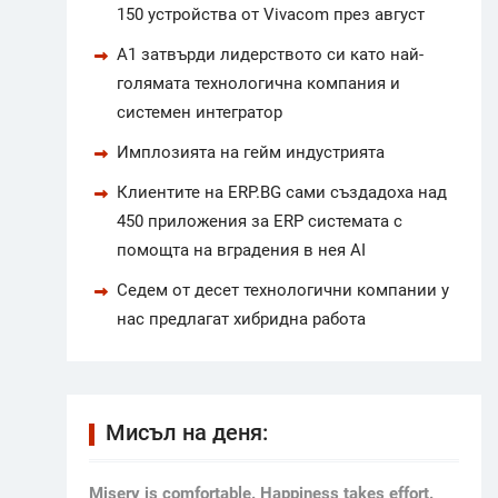
150 устройства от Vivacom през август
А1 затвърди лидерството си като най-
голямата технологична компания и
системен интегратор
Имплозията на гейм индустрията
Клиентите на ERP.BG сами създадоха над
450 приложения за ERP системата с
помощта на вградения в нея AI
Седем от десет технологични компании у
нас предлагат хибридна работа
Мисъл на деня:
Мisery is comfortable. Happiness takes effort.