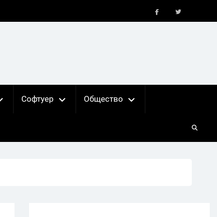
FB
X
Софтуер
Общество