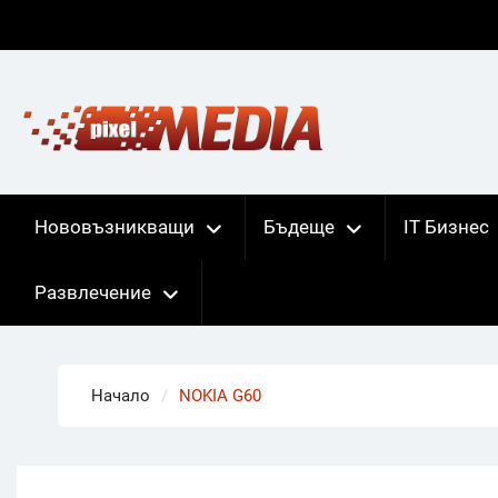
Skip
to
content
Нововъзникващи
Бъдеще
IT Бизнес
Развлечение
Начало
NOKIA G60