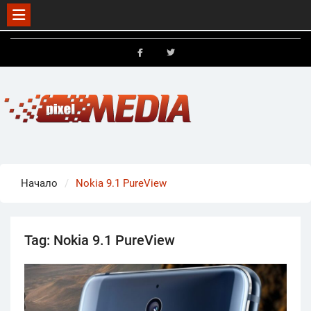
Skip
to
FB
X
content
Начало
Nokia 9.1 PureView
Tag:
Nokia 9.1 PureView