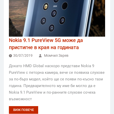
Nokia 9.1 PureView 5G може да
пристигне в края на годината
30/07/2019
Момчил Зарев
Докато HMD Global наскоро представи Nokia 9
PureView с петорна камера, вече се появиха слухове
за по-бърз модел, който ще се появи по-късно тази
година. Предварителното му име би могло да е
Nokia 9.1 PureView и по-ранните слухове сочеха
възможност
ВИЖ ПОВЕЧЕ