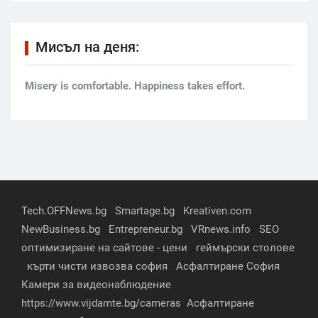
Мисъл на деня:
Мisery is comfortable. Happiness takes effort.
Tech.OFFNews.bg
Smartage.bg
Kreativen.com
NewBusiness.bg
Entrepreneur.bg
VRnews.info
SEO
оптимизиране на сайтове - цени
геймърски столове
кърти чисти извозва софия
Асфалтиране София
Камери за видеонаблюдение
https://www.vijdamte.bg/cameras
Асфалтиране