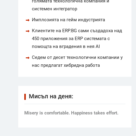
голямата технологична компания и
системен интегратор
Имплозията на гейм индустрията
Клиентите на ERP.BG сами създадоха над
450 приложения за ERP системата с
помощта на вградения в нея AI
Седем от десет технологични компании у
нас предлагат хибридна работа
Мисъл на деня:
Мisery is comfortable. Happiness takes effort.