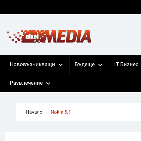
Skip
to
content
Нововъзникващи
Бъдеще
IT Бизнес
Развлечение
Начало
Nokia 5.1