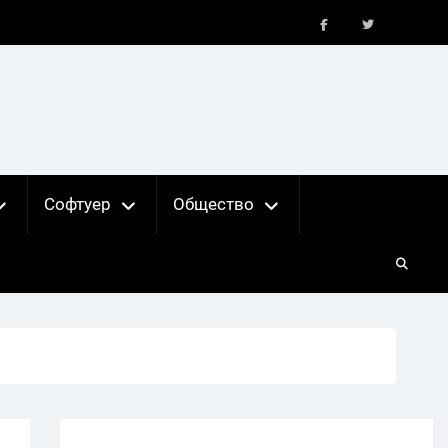
FB
X
Софтуер
Общество