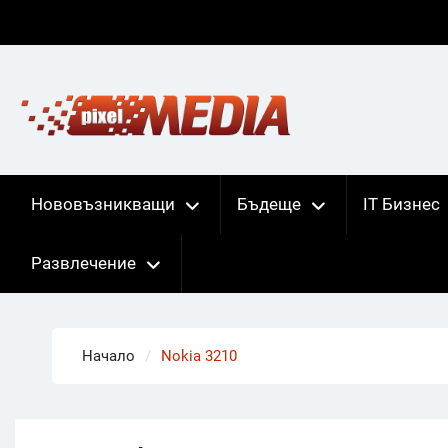
Skip
to
content
Нововъзникващи
Бъдеще
IT Бизнес
Развлечение
Начало
Nokia 3210