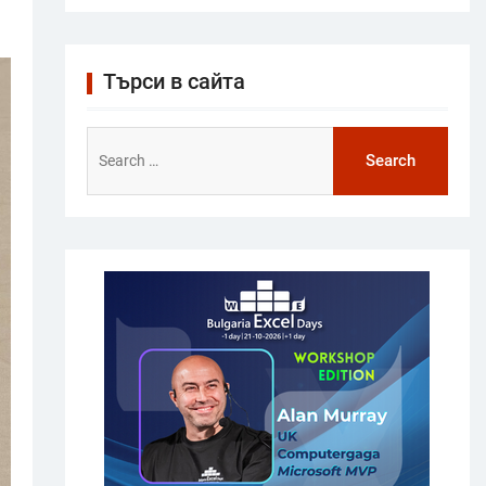
Търси в сайта
Search
for: