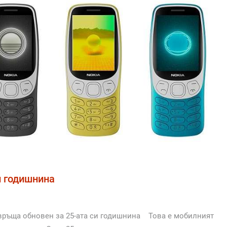
и годишнина
завръща обновен за 25-ата си годишнина Това е мобилният