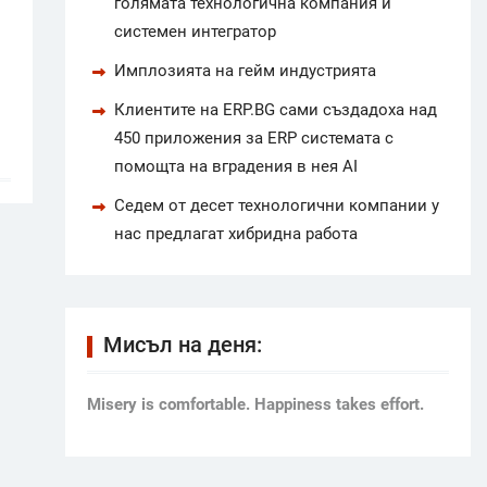
голямата технологична компания и
системен интегратор
Имплозията на гейм индустрията
Клиентите на ERP.BG сами създадоха над
450 приложения за ERP системата с
помощта на вградения в нея AI
Седем от десет технологични компании у
нас предлагат хибридна работа
Мисъл на деня:
Мisery is comfortable. Happiness takes effort.