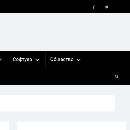
FB
X
Софтуер
Общество