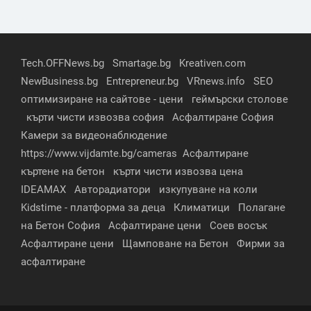
Tech.OFFNews.bg
Smartage.bg
Kreativen.com
NewBusiness.bg
Entrepreneur.bg
VRnews.info
SEO
оптимизиране на сайтове - цени
геймърски столове
кърти чисти извозва софия
Асфалтиране София
Камери за видеонаблюдение
https://www.vijdamte.bg/cameras
Асфалтиране
къртене на бетон
кърти чисти извозва цена
IDEAMAX
Авторадиатори
изкупуване на коли
Kidstime - платформа за деца
Климатици
Полагане
на Бетон София
Асфалтиране цени
Соев восък
Асфалтиране цени
Щамповане на Бетон
Фирми за
асфалтиране