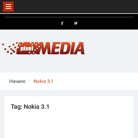
Skip
to
FB
X
content
Начало
Nokia 3.1
Tag:
Nokia 3.1