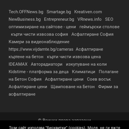
Tech.OFFNews.bg
Smartage.bg
Kreativen.com
NewBusiness.bg
Entrepreneur.bg
VRnews.info
SEO
оптимизиране на сайтове - цени
геймърски столове
кърти чисти извозва софия
Асфалтиране София
Камери за видеонаблюдение
https://www.vijdamte.bg/cameras
Асфалтиране
къртене на бетон
кърти чисти извозва цена
IDEAMAX
Авторадиатори
изкупуване на коли
Kidstime - платформа за деца
Климатици
Полагане
на Бетон София
Асфалтиране цени
Соев восък
Асфалтиране цени
Щамповане на Бетон
Фирми за
асфалтиране
© Всички права запазени
Този сайт използва "бисквитки" (cookies). Моля, не ги яжте