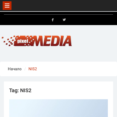
Skip
to
FB
X
content
Начало
NIS2
Tag:
NIS2