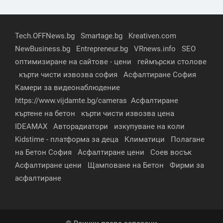
Tech.OFFNews.bg
Smartage.bg
Kreativen.com
NewBusiness.bg
Entrepreneur.bg
VRnews.info
SEO
оптимизиране на сайтове - цени
геймърски столове
кърти чисти извозва софия
Асфалтиране София
Камери за видеонаблюдение
https://www.vijdamte.bg/cameras
Асфалтиране
къртене на бетон
кърти чисти извозва цена
IDEAMAX
Авторадиатори
изкупуване на коли
Kidstime - платформа за деца
Климатици
Полагане
на Бетон София
Асфалтиране цени
Соев восък
Асфалтиране цени
Щамповане на Бетон
Фирми за
асфалтиране