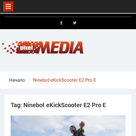
Skip
to
FB
X
content
Начало
Ninebot eKickScooter E2 Pro E
Tag:
Ninebot eKickScooter E2 Pro E