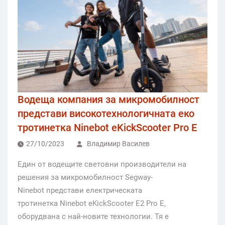
Водеща компания за микромобилност
представи високотехнологичната еко
тротинетка Ninebot eKickScooter Pro E
27/10/2023
Владимир Василев
Един от водещите световни производители на
решения за микромобилност Segway-
Ninebot представи електрическата
тротинетка Ninebot eKickScooter E2 Pro E,
оборудвана с най-новите технологии. Тя е