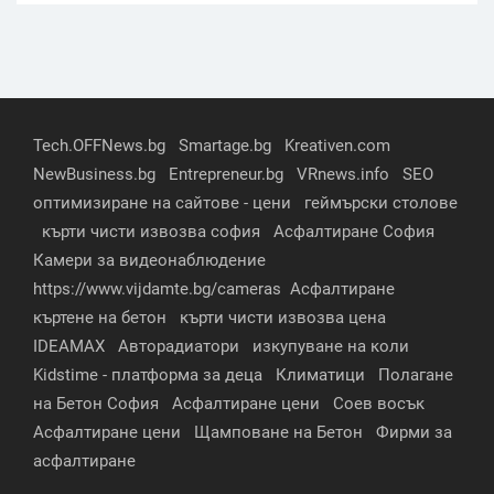
Tech.OFFNews.bg
Smartage.bg
Kreativen.com
NewBusiness.bg
Entrepreneur.bg
VRnews.info
SEO
оптимизиране на сайтове - цени
геймърски столове
кърти чисти извозва софия
Асфалтиране София
Камери за видеонаблюдение
https://www.vijdamte.bg/cameras
Асфалтиране
къртене на бетон
кърти чисти извозва цена
IDEAMAX
Авторадиатори
изкупуване на коли
Kidstime - платформа за деца
Климатици
Полагане
на Бетон София
Асфалтиране цени
Соев восък
Асфалтиране цени
Щамповане на Бетон
Фирми за
асфалтиране