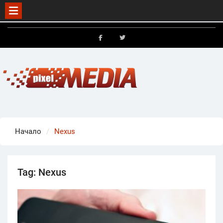
Skip
to
FB
X
content
Начало
Nexus
Tag:
Nexus