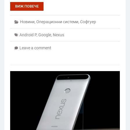
ВИЖ ПОВЕЧЕ
Новини
,
Операционни системи
,
Софтуер
Android P
,
Google
,
Nexus
Leave a comment