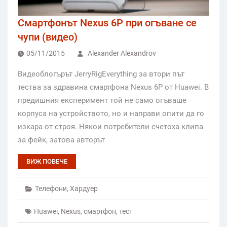
Смартфонът Nexus 6P при огъване се
чупи (видео)
05/11/2015
Alexander Alexandrov
Видеоблогърът JerryRigEverything за втори път
тества за здравина смартфона Nexus 6P от Huawei. В
предишния експеримент той не само огъваше
корпуса на устройството, но и направи опити да го
изкара от строя. Някои потребители счетоха клипа
за фейк, затова авторът
ВИЖ ПОВЕЧЕ
Телефони
,
Хардуер
Huawei
,
Nexus
,
смартфон
,
тест