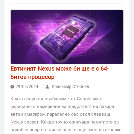
Евтиният Nexus може би ще е с 64-
битов процесор
29/04/2014
Красимир Стоянов
Както скоро ви съобщихме, от Google имат
сериозното намерение на представят на пазара
евтин смартфон, паралелно със своя следващ
Nexus апарат. Какво точно означава понятието за
подобен апарат с ниска цена е още рано да се каже,