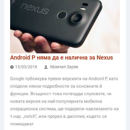
Android P няма да е налична за Nexus
15/03/2018
Момчил Зарев
Google публикува превю версията на Android P, като
сподели някои подробности за основните й
функции. Всъщност това потвърди слуховете, че
новата версия на най-популярната мобилна
операционна система, ще подкрепи навлизането на
т.нар. „notch”, или прорез в дисплея, където се
помещават