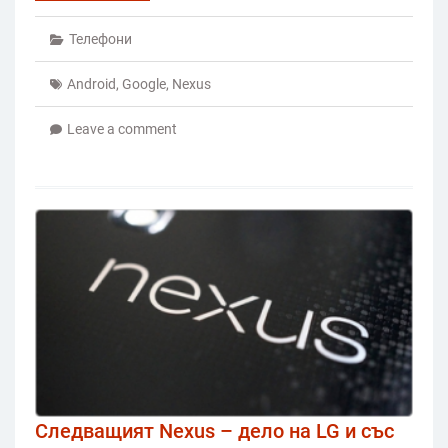
Телефони
Android
,
Google
,
Nexus
Leave a comment
Следващият Nexus – дело на LG и със