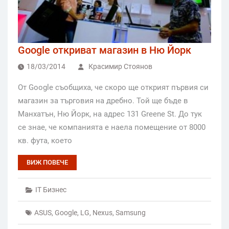
Google откриват магазин в Ню Йорк
18/03/2014
Красимир Стоянов
От Google съобщиха, че скоро ще открият първия си
магазин за търговия на дребно. Той ще бъде в
Манхатън, Ню Йорк, на адрес 131 Greene St. До тук
се знае, че компанията е наела помещение от 8000
кв. фута, което
ВИЖ ПОВЕЧЕ
IT Бизнес
ASUS
,
Google
,
LG
,
Nexus
,
Samsung