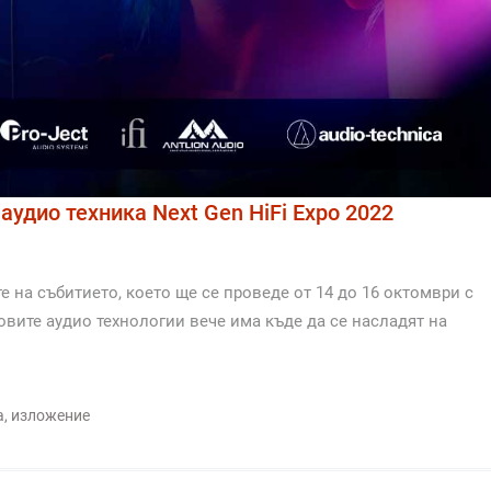
аудио техника Next Gen HiFi Expo 2022
е на събитието, което ще се проведе от 14 до 16 октомври с
вите аудио технологии вече има къде да се насладят на
а
,
изложение