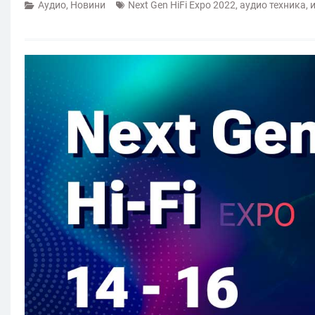
Аудио
,
Новини
Next Gen HiFi Expo 2022
,
аудио техника
,