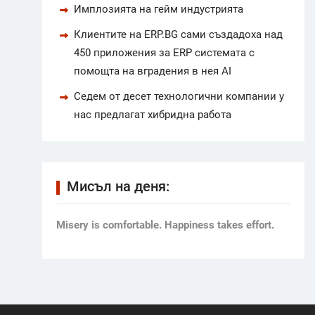
Имплозията на гейм индустрията
Клиентите на ERP.BG сами създадоха над
450 приложения за ERP системата с
помощта на вградения в нея AI
Седем от десет технологични компании у
нас предлагат хибридна работа
Мисъл на деня:
Мisery is comfortable. Happiness takes effort.