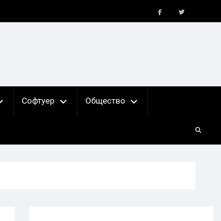
FB
X
Софтуер
Общество