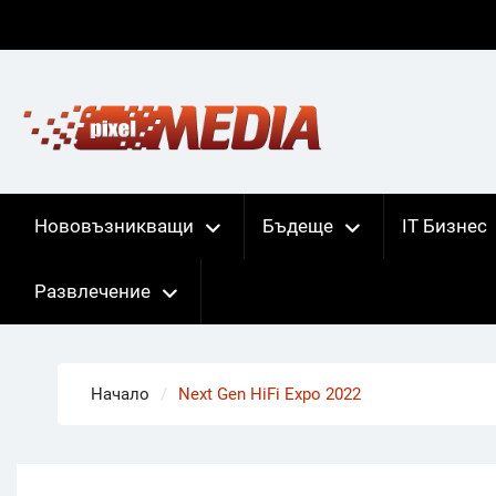
Skip
to
content
Нововъзникващи
Бъдеще
IT Бизнес
Развлечение
Начало
Next Gen HiFi Expo 2022