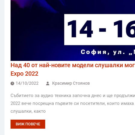
Над 40 от най-новите модели слушалки мога
Expo 2022
14/10/2022
Красимир Стоянов
Събитието за аудио техника започна днес и ще продължи
2022 вече посрещна първите си посетители, които имаха
слушалки, както
ВИЖ ПОВЕЧЕ