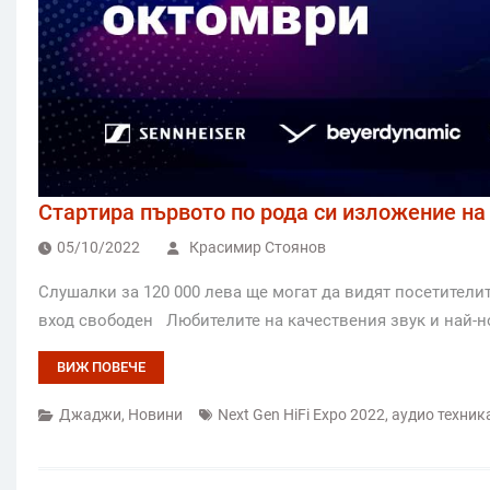
Стартира първото по рода си изложение на 
05/10/2022
Красимир Стоянов
Слушалки за 120 000 лева ще могат да видят посетителит
вход свободен Любителите на качествения звук и най-но
ВИЖ ПОВЕЧЕ
Джаджи
,
Новини
Next Gen HiFi Expo 2022
,
аудио техник