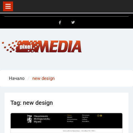
Skip
to
FB
X
content
Начало
new design
Tag:
new design