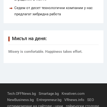
Седем от десет технологични компании у нас
предлагат хибридна работа
Мисъл на деня:
Мisery is comfortable. Happiness takes effort.
Tech.OFFNews.bg
Smartage.bg
Kreativen.com
NewBusiness.bg
Entrepreneur.bg
VRnews.info
SEO
оптимизиране на сайтове - цени
геймърски столове