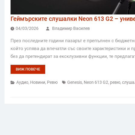
Геймърските слушалки Neon 613 G2 – униве
04/03/2026
Владимир Василев
През последните години пазарът е препълнен с бюджетн
който успява да впечатли със своите характеристики и 
без да претендират за ексклузивни функции, те предлага
ВИЖ ПОВЕЧЕ
Аудио
,
Новини
,
Ревю
Genesis
,
Neon 613 G2
,
ревю
,
слуша