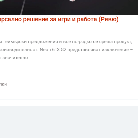
рсално решение за игри и работа (Ревю)
и геймърски предложения и все по-рядко се среща продукт,
производителност. Neon 613 G2 представляват изключение –
т значително
лки