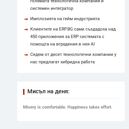
голямата технологична компания и
системен интегратор
Имплозията на гейм индустрията
Клиентите на ERP.BG сами създадоха над
450 приложения за ERP системата с
помощта на вградения в нея AI
Седем от десет технологични компании у
нас предлагат хибридна работа
Мисъл на деня:
Мisery is comfortable. Happiness takes effort.