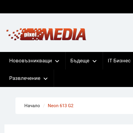
Skip
to
content
Нововъзникващи
Бъдеще
IT Бизнес
Развлечение
Начало
Neon 613 G2