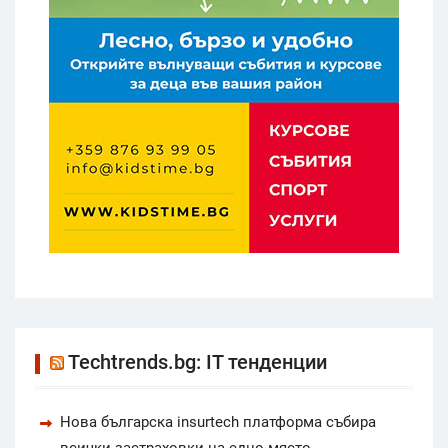
Techtrends.bg: IT тенденции
Нова българска insurtech платформа събира
всички застраховки на едно място