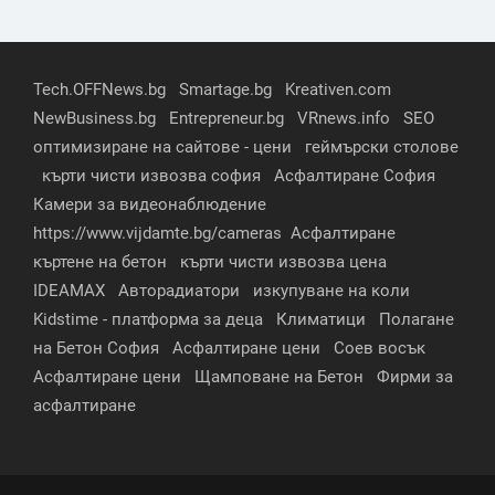
Tech.OFFNews.bg
Smartage.bg
Kreativen.com
NewBusiness.bg
Entrepreneur.bg
VRnews.info
SEO
оптимизиране на сайтове - цени
геймърски столове
кърти чисти извозва софия
Асфалтиране София
Камери за видеонаблюдение
https://www.vijdamte.bg/cameras
Асфалтиране
къртене на бетон
кърти чисти извозва цена
IDEAMAX
Авторадиатори
изкупуване на коли
Kidstime - платформа за деца
Климатици
Полагане
на Бетон София
Асфалтиране цени
Соев восък
Асфалтиране цени
Щамповане на Бетон
Фирми за
асфалтиране