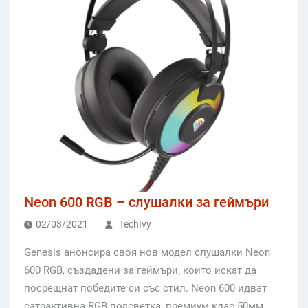
Neon 600 RGB – слушалки за геймъри
02/03/2021
TechIvy
Genesis анонсира своя нов модел слушалки Neon
600 RGB, създадени за геймъри, които искат да
посрещнат победите си със стил. Neon 600 идват
сатрактивна RGB подсветка, премиум клас 50мм