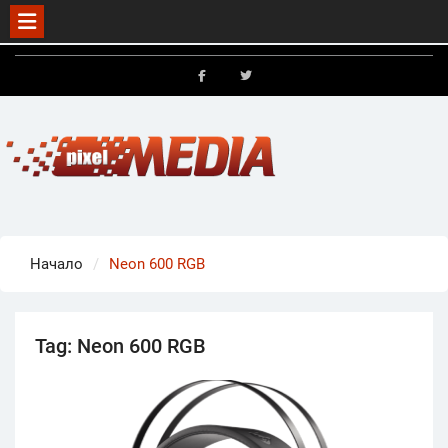
Skip
to
FB
X
content
Начало
Neon 600 RGB
Tag:
Neon 600 RGB