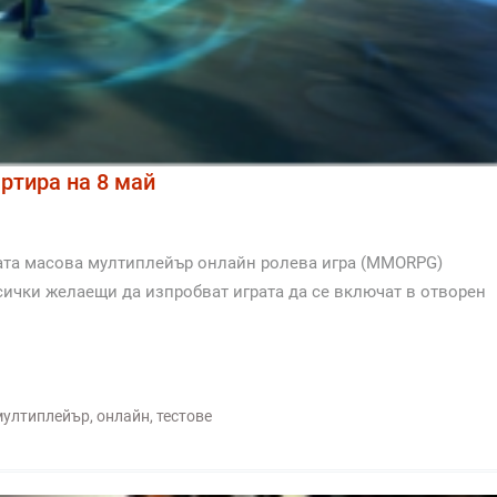
артира на 8 май
ата масова мултиплейър онлайн ролева игра (MMORPG)
т всички желаещи да изпробват играта да се включат в отворен
мултиплейър
,
онлайн
,
тестове