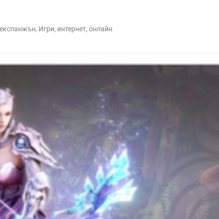
експанжън
,
Игри
,
интернет
,
онлайн