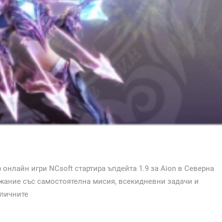
онлайн игри NCsoft стартира ъпдейта 1.9 за Aion в Северна
ржание със самостоятелна мисия, всекидневни задачи и
зличните