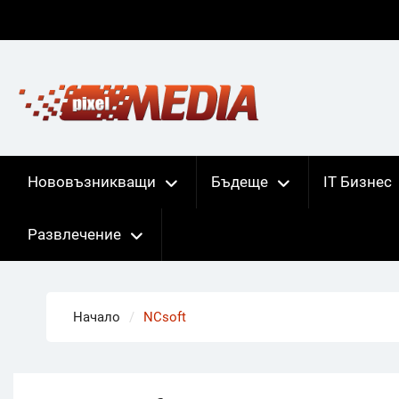
Skip
to
content
Нововъзникващи
Бъдеще
IT Бизнес
Развлечение
Начало
NCsoft