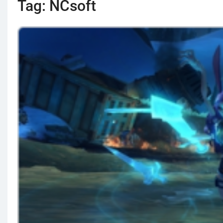
Tag:
NCsoft