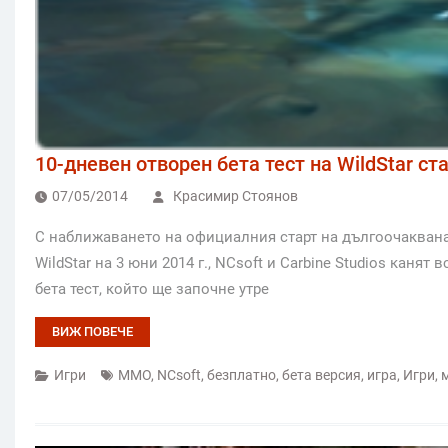
10-дневен отворен бета тест на WildStar ст
07/05/2014
Красимир Стоянов
С наближаването на официалния старт на дългоочакван
WildStar на 3 юни 2014 г., NCsoft и Carbine Studios каня
бета тест, който ще започне утре
ВИЖ ПОВЕЧЕ
Игри
MMO
,
NCsoft
,
безплатно
,
бета версия
,
игра
,
Игри
,