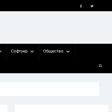
FB
X
Софтуер
Общество