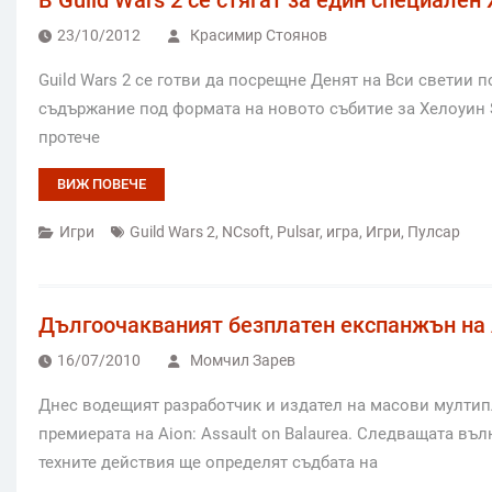
23/10/2012
Красимир Стоянов
Guild Wars 2 се готви да посрещне Денят на Вси светии
съдържание под формата на новото събитие за Хелоуин S
протече
ВИЖ ПОВЕЧЕ
Игри
Guild Wars 2
,
NCsoft
,
Pulsar
,
игра
,
Игри
,
Пулсар
Дългоочакваният безплатен експанжън на A
16/07/2010
Момчил Зарев
Днес водещият разработчик и издател на масови мултип
премиерата на Aion: Assault on Balaurea. Следващата въл
техните действия ще определят съдбата на