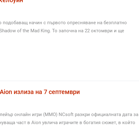
 по подобаващ начин с първото опресняване на безплатно
hadow of the Mad King. То започна на 22 октомври и ще
ion излиза на 7 септември
лейър онлайн игри (ММО) NCsoft разкри официалната дата за
нуваща част в Aion увлича играчите в богатия сюжет, в който