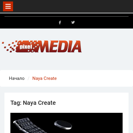
Skip
to
FB
X
content
Начало
Naya Create
Tag:
Naya Create