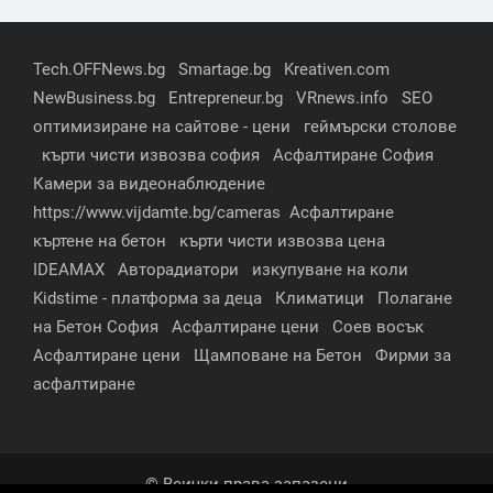
Tech.OFFNews.bg
Smartage.bg
Kreativen.com
NewBusiness.bg
Entrepreneur.bg
VRnews.info
SEO
оптимизиране на сайтове - цени
геймърски столове
кърти чисти извозва софия
Асфалтиране София
Камери за видеонаблюдение
https://www.vijdamte.bg/cameras
Асфалтиране
къртене на бетон
кърти чисти извозва цена
IDEAMAX
Авторадиатори
изкупуване на коли
Kidstime - платформа за деца
Климатици
Полагане
на Бетон София
Асфалтиране цени
Соев восък
Асфалтиране цени
Щамповане на Бетон
Фирми за
асфалтиране
© Всички права запазени