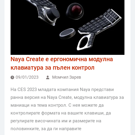
Naya Create е ергономична модулна
клавиатура за пълен контрол
09/01/2023
Момчил Зарев
На CES 2023 младата компания Naya представи
ранна версия на Naya Create, модулна клавиатура за
маниаци на тема контрол. С нея можете да
контролирате формата на вашите клавиши, да
регулирате височината им и размерите на
половинките, за да ги направите