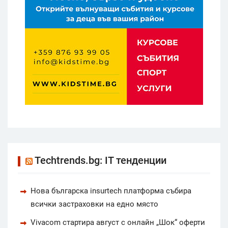
Techtrends.bg: IT тенденции
Нова българска insurtech платформа събира
всички застраховки на едно място
Vivacom стартира август с онлайн „Шок“ оферти