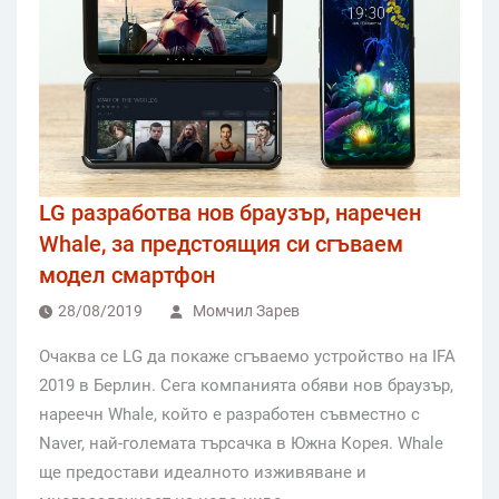
LG разработва нов браузър, наречен
Whale, за предстоящия си сгъваем
модел смартфон
28/08/2019
Момчил Зарев
Очаква се LG да покаже сгъваемо устройство на IFA
2019 в Берлин. Сега компанията обяви нов браузър,
нареечн Whale, който е разработен съвместно с
Naver, най-големата търсачка в Южна Корея. Whale
ще предостави идеалното изживяване и