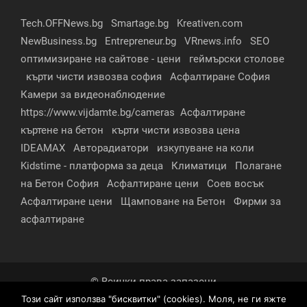
Tech.OFFNews.bg
Smartage.bg
Kreativen.com
NewBusiness.bg
Entrepreneur.bg
VRnews.info
SEO
оптимизиране на сайтове - цени
геймърски столове
кърти чисти извозва софия
Асфалтиране София
Камери за видеонаблюдение
https://www.vijdamte.bg/cameras
Асфалтиране
къртене на бетон
кърти чисти извозва цена
IDEAMAX
Авторадиатори
изкупуване на коли
Kidstime - платформа за деца
Климатици
Полагане
на Бетон София
Асфалтиране цени
Соев восък
Асфалтиране цени
Щамповане на Бетон
Фирми за
асфалтиране
© Всички права запазени
Този сайт използва "бисквитки" (cookies). Моля, не ги яжте
За нас
Контакти
Реклама
Партньори