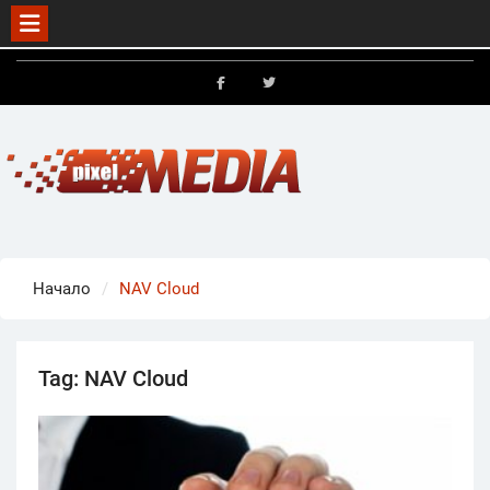
Skip
to
FB
X
content
Начало
NAV Cloud
Tag:
NAV Cloud