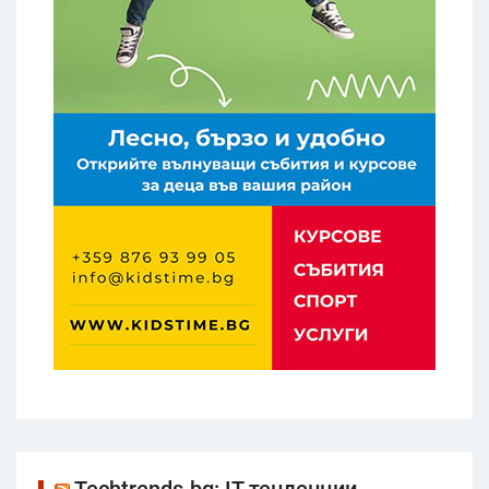
Techtrends.bg: IT тенденции