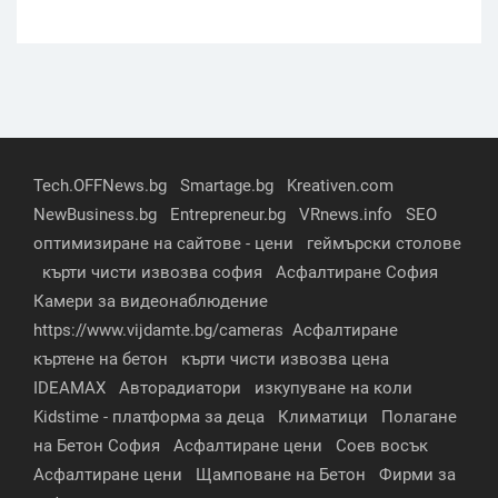
Tech.OFFNews.bg
Smartage.bg
Kreativen.com
NewBusiness.bg
Entrepreneur.bg
VRnews.info
SEO
оптимизиране на сайтове - цени
геймърски столове
кърти чисти извозва софия
Асфалтиране София
Камери за видеонаблюдение
https://www.vijdamte.bg/cameras
Асфалтиране
къртене на бетон
кърти чисти извозва цена
IDEAMAX
Авторадиатори
изкупуване на коли
Kidstime - платформа за деца
Климатици
Полагане
на Бетон София
Асфалтиране цени
Соев восък
Асфалтиране цени
Щамповане на Бетон
Фирми за