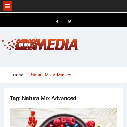
Skip
to
FB
X
content
Начало
Natura Mix Advanced
Tag:
Natura Mix Advanced