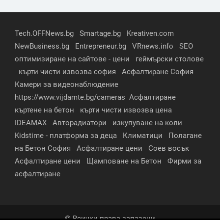
Tech.OFFNews.bg
Smartage.bg
Kreativen.com
NewBusiness.bg
Entrepreneur.bg
VRnews.info
SEO
оптимизиране на сайтове - цени
геймърски столове
кърти чисти извозва софия
Асфалтиране София
Камери за видеонаблюдение
https://www.vijdamte.bg/cameras
Асфалтиране
къртене на бетон
кърти чисти извозва цена
IDEAMAX
Авторадиатори
изкупуване на коли
Kidstime - платформа за деца
Климатици
Полагане
на Бетон София
Асфалтиране цени
Соев восък
Асфалтиране цени
Щамповане на Бетон
Фирми за
асфалтиране
© Всички права запазени