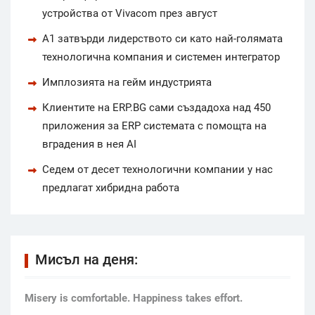
устройства от Vivacom през август
А1 затвърди лидерството си като най-голямата
технологична компания и системен интегратор
Имплозията на гейм индустрията
Клиентите на ERP.BG сами създадоха над 450
приложения за ERP системата с помощта на
вградения в нея AI
Седем от десет технологични компании у нас
предлагат хибридна работа
Мисъл на деня:
Мisery is comfortable. Happiness takes effort.