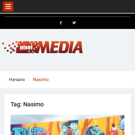
Skip
to
FB
X
content
Начало
Nasimo
Tag:
Nasimo