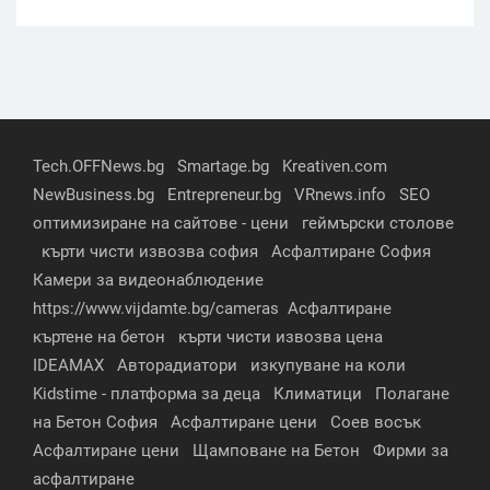
Tech.OFFNews.bg
Smartage.bg
Kreativen.com
NewBusiness.bg
Entrepreneur.bg
VRnews.info
SEO
оптимизиране на сайтове - цени
геймърски столове
кърти чисти извозва софия
Асфалтиране София
Камери за видеонаблюдение
https://www.vijdamte.bg/cameras
Асфалтиране
къртене на бетон
кърти чисти извозва цена
IDEAMAX
Авторадиатори
изкупуване на коли
Kidstime - платформа за деца
Климатици
Полагане
на Бетон София
Асфалтиране цени
Соев восък
Асфалтиране цени
Щамповане на Бетон
Фирми за
асфалтиране