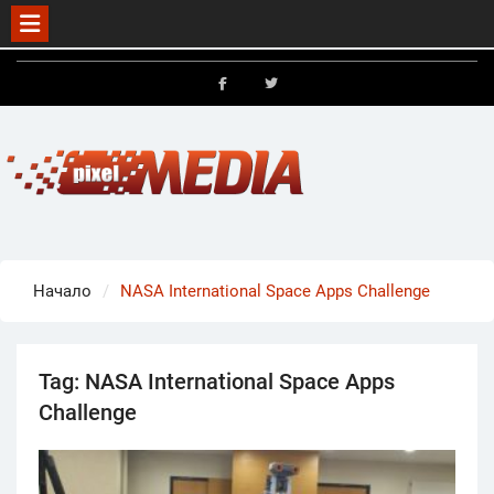
Skip
to
FB
X
content
Начало
NASA International Space Apps Challenge
Tag:
NASA International Space Apps
Challenge