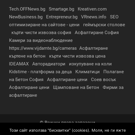
Tech.OFFNews.bg
Smartage.bg
Kreativen.com
NewBusiness.bg
Entrepreneur.bg
VRnews.info
SEO
оптимизиране на сайтове - цени
геймърски столове
кърти чисти извозва софия
Асфалтиране София
Камери за видеонаблюдение
https://www.vijdamte.bg/cameras
Асфалтиране
къртене на бетон
кърти чисти извозва цена
IDEAMAX
Авторадиатори
изкупуване на коли
Kidstime - платформа за деца
Климатици
Полагане
на Бетон София
Асфалтиране цени
Соев восък
Асфалтиране цени
Щамповане на Бетон
Фирми за
асфалтиране
© Всички права запазени
Този сайт използва "бисквитки" (cookies). Моля, не ги яжте
За нас
Контакти
Реклама
Партньори