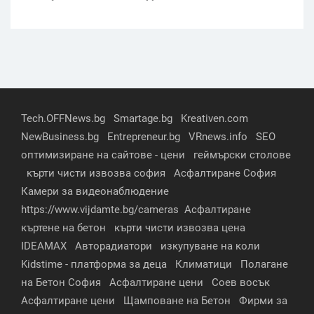
Tech.OFFNews.bg
Smartage.bg
Kreativen.com
NewBusiness.bg
Entrepreneur.bg
VRnews.info
SEO
оптимизиране на сайтове - цени
геймърски столове
кърти чисти извозва софия
Асфалтиране София
Камери за видеонаблюдение
https://www.vijdamte.bg/cameras
Асфалтиране
къртене на бетон
кърти чисти извозва цена
IDEAMAX
Авторадиатори
изкупуване на коли
Kidstime - платформа за деца
Климатици
Полагане
на Бетон София
Асфалтиране цени
Соев восък
Асфалтиране цени
Щамповане на Бетон
Фирми за