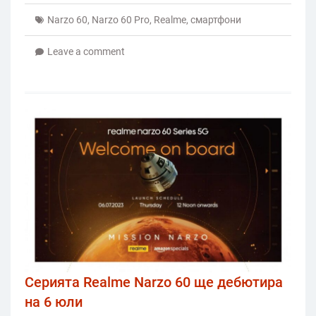
Narzo 60
,
Narzo 60 Pro
,
Realme
,
смартфони
Leave a comment
Серията Realme Narzo 60 ще дебютира
на 6 юли